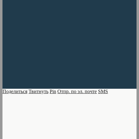
Поделиться
Твитнуть
Pin
Отпр. по эл. почте
SMS