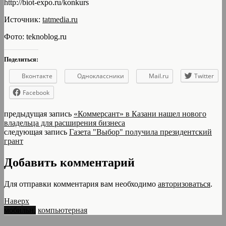
http://biot-expo.ru/konkurs
Источник:
tatmedia.ru
Фото: teknoblog.ru
Поделиться:
Вконтакте
Одноклассники
Mail.ru
Twitter
Facebook
предыдущая запись
«Коммерсант» в Казани нашел нового
владельца для расширения бизнеса
следующая запись
Газета "Выбор" получила президентский
грант
Добавить комментарий
Для отправки комментария вам необходимо
авторизоваться
.
Наверх
мобильн.
компьютерная