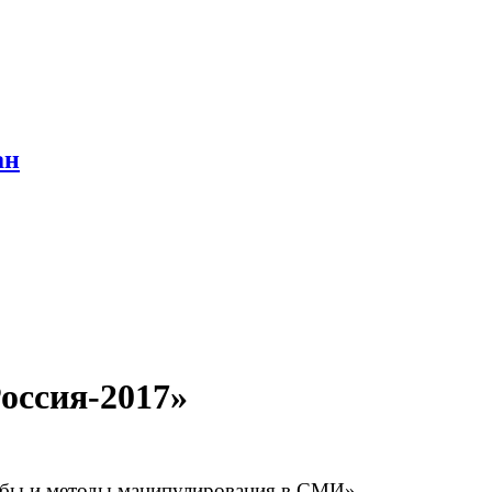
ан
оссия-2017»
обы и методы манипулирования в СМИ».