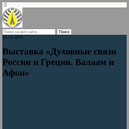
19.10.2015
Выставка «Духовные связи
России и Греции. Валаам и
Афон»