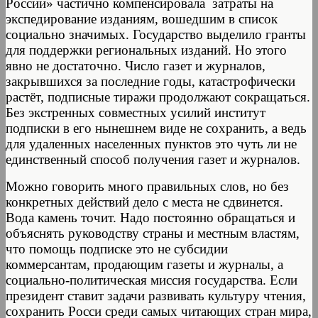
России» частично компенсировала затраты на
экспедирование изданиям, вошедшим в список
социально значимых. Государство выделило гранты
для поддержки региональных изданий. Но этого
явно не достаточно. Число газет и журналов,
закрывшихся за последние годы, катастрофически
растёт, подписные тиражи продолжают сокращаться.
Без экстренных совместных усилий институт
подписки в его нынешнем виде не сохранить, а ведь
для удаленных населенных пунктов это чуть ли не
единственный способ получения газет и журналов.
Можно говорить много правильных слов, но без
конкретных действий дело с места не сдвинется.
Вода камень точит. Надо постоянно обращаться и
объяснять руководству страны и местным властям,
что помощь подписке это не субсидии
коммерсантам, продающим газеты и журналы, а
социально-политическая миссия государства. Если
президент ставит задачи развивать культуру чтения,
сохранить Росси среди самых читающих стран мира,