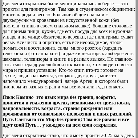
Для меня открытием были муниципальные альберге — это
приюты для пилигримов. Там как в студенческом общежитии:
много народа и весело. Большие общие спальни с
двухъярусными кроватями из искусственной кожи (без
постели, спишь в своем спальном мешке), большие столовые
для приема пищи, кухни, где есть посуда для всех и кухонная
утварь и на улице обязательно веревки, где пилигримы сушат
белье. Все чисто и опрятно, есть все необходимое, чтобы
помыться и восстановить силы, много розеток (зарядить
телефоны и фотоаппараты) и даже в некоторых альберге есть
шахматы, телевизоры и книги на разных языках. Но главное-
это атмосфера дружелюбия и открытости, хотя люди со всего
мира и пришли уставшие. Кто-то спит, кто-то готовит на
кухне, люди знакомятся, угощают друг друга, мне это
напомнило международный лагерь Артек, в котором были
пионеры из разных стран и мы все мечтали туда попасть.
Язык Камино- это язык мира без границ, доброты,
принятия и уважения других, независимо от цвета кожи,
национальности, возраста, страны рождения или
проживания от социального положения и иных различий.
Путь Сантьяго это Мир без границ! Там все равны и все
идут свой Путь… у каждого на нем свои открытия.
Для меня открытием стало, что я могу пройти 20-25 км в день