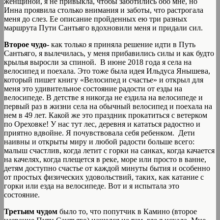
женщиной, я не привыкла, чтобы заботились обо мне, но
Инна проявила столько внимания и заботы, что растрогала
меня до слез. Ее описание пройденных ею три разных
маршрута Пути Сантьяго вдохновили меня и придали сил.
Второе чудо-
как только я приняла решение идти в Путь
Сантьяго, я вылечилась, у меня прибавились силы и как будто
крылья выросли за спиной. В июне 2018 года я села на
велосипед и поехала. Это тоже была идея Ильдуса Янышева,
который пишет книгу «Велосипед и счастье» и открыл для
меня это удивительное состояние радости от езды на
велосипеде. В детстве я никогда не ездила на велосипеде и
первый раз в жизни села на обычный велосипед и поехала на
нем в 49 лет. Какой же это праздник прокатиться с ветерком
по Ореховке! У нас тут лес, деревня и кататься радостно и
приятно вдвойне. Я почувствовала себя ребенком. Дети
наивны и открыты миру и любой радости больше всего:
малыш счастлив, когда летит с горки на санках, когда качается
на качелях, когда плещется в реке, море или просто в ванне,
детям доступно счастье от каждой минуты бытия и особенно
от простых физических удовольствий, таких, как катание с
горки или езда на велосипеде. Вот и я испытала это
состояние.
Третьим чудом
было то, что попутчик в Камино (второе