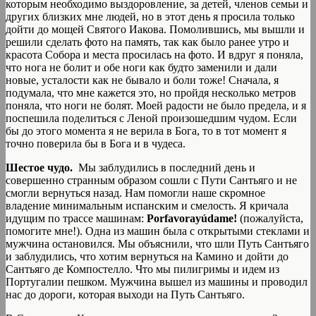
которым необходимо выздоровление, за детей, членов семьи и
других близких мне людей, но в этот день я просила только
дойти до мощей Святого Иакова. Помолившись, мы вышли и
решили сделать фото на память, так как было ранее утро и
красота Собора и места просилась на фото. И вдруг я поняла,
что нога не болит и обе ноги как будто заменили и дали
новые, усталости как не бывало и боли тоже! Сначала, я
подумала, что мне кажется это, но пройдя несколько метров
поняла, что ноги не болят. Моей радости не было предела, и я
поспешила поделиться с Леной произошедшим чудом. Если
бы до этого момента я не верила в Бога, то в тот момент я
точно поверила бы в Бога и в чудеса.
Шестое чудо.
Мы заблудились в последний день и
совершенно странным образом сошли с Пути Сантьяго и не
смогли вернуться назад. Нам помогли наше скромное
владение минимальным испанским и смелость. Я кричала
идущим по трассе машинам:
Рorfavorayúdame!
(пожалуйста,
помогите мне!). Одна из машин была с открытыми стеклами и
мужчина остановился. Мы объяснили, что шли Путь Сантьяго
и заблудились, что хотим вернуться на Камино и дойти до
Сантьяго де Компостелло. Что мы пилигримы и идем из
Португалии пешком. Мужчина вышел из машины и проводил
нас до дороги, которая выходи на Путь Сантьяго.