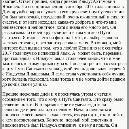
хватает. Ответ пришел, когда приехал ИльдусАхтямович
Янышев. По его приглашению в декабре 2017 года я пошла в
Дом дружбы народ слушать о его кругосветном путешествии.
Он был загорелый, похудевший, очень оживленный и сиял от
счастья, и от него исходила какая-то доброта и что-то мне
неизвестное и непонятное, хотя я знала его много лет. Он
рассказывал о своей кругосветке и в том числе о Пути
Сантьяго. Я видела его на фото на Пути, в альберге, около
желтых стрелок, и это заинтересовала меня. Возможно, мой
интерес был вызван тем, что я люблю Испанию и с сентября
2017 года изучаю испанский язык. А, может быть, перемена,
произошедшая в Ильдусе, была столь очевидной, что и мне
захотелось к этому прикоснуться. После встречи я рассмотрела
карту Пути Сантьяго и ушла домой очень довольная встречей
с Ильдусом Янышевым. Я сама стала чувствовать себя лучше,
хотя болезнь подкосила меня тогда и я не могла дойти пешком
до конца своей улицы.
Прошло несколько дней и я проснулась утром с четким
осознанием того, что я хочу в Путь Сантьяго. Это сразу было
решение пойти. В то время я еще не умела ездить на
велосипеде и решила идти пешком. Начали появляться
вопросы: с чего начать, куда лететь, откуда идти, с кем пойти,
с кем посоветоваться. Конечно, первый мой советчик и
вдохновитель был ИльдусАхтямович, к нему я пошла. Он