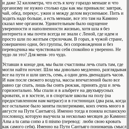
и даже 32 километра, что есть я хочу гораздо меньше и что
организму не нужно столько еды как мы привыкли: завтрак,
чай, обед, перекус, ужин и между делом вкусненькое. Пить и
ходить надо больше, а есть меньше, все это там на Камино
сказал мне организм. Удивительным было ощущение
уверенности и наполненности жизнью, хотя шла я без
интернета и мы почти всегда не знали с Леной, где идем и
просто шли по желтым стрелочкам. В горах, в чужой стране,
совершенно одни, без группы, без сопровождения и без
переводчика мы чувствовали себя спокойно и уверенно. Не
чудо ли это? Для меня- это чудо.
Уставши в конце дня, мы были счастливы лечь спать там, где
могли найти ночлег. Шли мы довольно медленно, разглядывая
все на пути и шли шесть, семь, а один день двенадцать часов.
И нам после свежего воздуха, массы впечатлений было все
равно где спать, лишь бы снять рюкзак, принять душ и лечь
горизонтально. Мы спали и в альбреге на двухъярусных
кроватях, и в хостеле, и в спортзале школы на полу (на
предоставленном нам матрасе) и в гостиницах (два раза, когда
все остальное было заняты пилигримами, коих очень много в
августе на Пути Сантьяго). Именно тогда я поняла испанскую
пословицу, которую выучила за несколько месяцев до Камино:
Ama a tu cama como a ti mismo (перевод: люби свою кровать
как самого себя). Именно на Пути Сантьяго понимаешь смысл