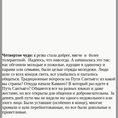
Четвертое чудо:
я резко стала добрее, мягче и более
толерантной. Надеюсь, что навсегда. А начиналась это так:
нас обгоняли молодые и пожилые, идущие в одиночку и
парами или семьями, были целые отряды молодежи. Люди
шли со всех концов света, все улыбались и пытались
общаться. Традиционные вопросы на Пути Сантьяго: из какой
вы страны? Откуда начали Камино? В который раз идете в
Путь Сантьяго? Общаются все на разных языках и даже
жестами, но все открыты для общения и доброжелательны. За
девять дней пути мы не видели ни одного недовольного или
злого лица. Были уставшие (особенно в конце), многие
хромали и шли перебинтованные, но все были довольные и
приветливые.