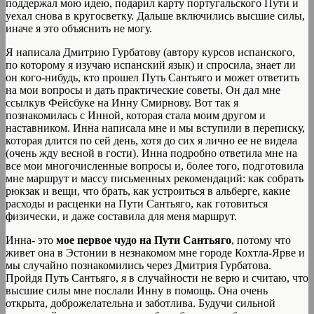
поддержал мою идею, подарил карту португальского Пути и
уехал снова в кругосветку. Дальше включились высшие силы,
иначе я это объяснить не могу.
Я написала Дмитрию Гурбатову (автору курсов испанского,
по которому я изучаю испанский язык) и спросила, знает ли
он кого-нибудь, кто прошел Путь Сантьяго и может ответить
на мои вопросы и дать практические советы. Он дал мне
ссылкув Фейсбуке на Инну Смирнову. Вот так я
познакомилась с Инной, которая стала моим другом и
наставником. Инна написала мне и мы вступили в переписку,
которая длится по сей день, хотя до сих я лично ее не видела
(очень жду весной в гости). Инна подробно ответила мне на
все мои многочисленные вопросы и, более того, подготовила
мне маршрут и массу письменных рекомендаций: как собрать
рюкзак и вещи, что брать, как устроиться в альберге, какие
расходы и расценки на Пути Сантьяго, как готовиться
физически, и даже составила для меня маршрут.
Инна- это
мое первое чудо на Пути Сантьяго
, потому что
живет она в Эстонии в незнакомом мне городе Кохтла-Ярве и
мы случайно познакомились через Дмитрия Гурбатова.
Пройдя Путь Сантьяго, я в случайности не верю и считаю, что
высшие силы мне послали Инну в помощь. Она очень
открыта, доброжелательна и заботлива. Будучи сильной