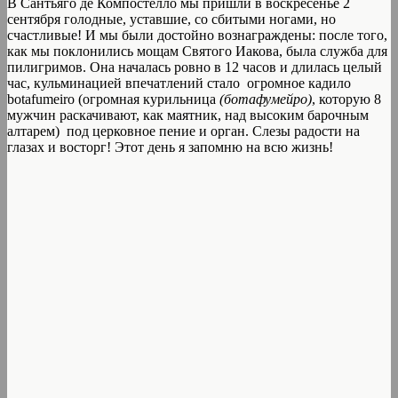
В Сантьяго де Компостелло мы пришли в воскресенье 2
сентября голодные, уставшие, со сбитыми ногами, но
счастливые! И мы были достойно вознаграждены: после того,
как мы поклонились мощам Святого Иакова, была служба для
пилигримов. Она началась ровно в 12 часов и длилась целый
час, кульминацией впечатлений стало огромное кадило
botafumeiro (огромная курильница
(ботафумейро)
, которую 8
мужчин раскачивают, как маятник, над высоким барочным
алтарем) под церковное пение и орган. Слезы радости на
глазах и восторг! Этот день я запомню на всю жизнь!