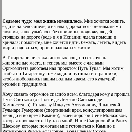
Седьмое чудо: моя жизнь изменилось.
Мне хочется ходить,
ездить на велосипеде, я начала здороваться с незнакомыми
людьми, чаще улыбаюсь без причины, подвожу людей,
стоящих на дороге (ведь и я в Испании ждала помощи и
кричала: помогите), мне хочется идти, бежать, лететь, видеть
мир и радоваться, просто радоваться жизни.
В Татарстане нет эвкалиптовых рощ, но есть очень
живописные места, и теперь мы вместе с членами
Оргкомитета работаем над проектом Путь Тукая. Мы хотим,
чтобы по Татарстану тоже ходили путники и странники,
чтобы любовались нашим родным краем, его культурой,
кухней и традициями.
Хочу сказать огромное спасибо всем, благодаря кому я прошла
Путь Сантьяго (от Понте де Лима до Сантьяго де
Компостелло): Янышеву Ильдусу Ахтямовичу, Янышевой
Гульнаре Гумеровне (спортивный врач, консультировавшая
меня до и во время Камино), моей дорогой Лене Монаховой,
которая прошла этот Путь со мной, Инне Смирновой и Раису
Шаехову, которые помогали мне готовиться к Камино и
Ратниковой Римме Атласовне, всем членам Союза