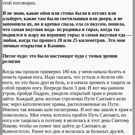
этой поговорки.
Я не знаю, какие обои или стены были в отелях или
альберге, какие там были светильники или двери, я не
запомнила их, но я крепко спала, ела со вкусом, поняла,
что самая вкусная вода- из родника в горах, когда ты
поднялся в жару на вершину горы; и самая вкусная еда —
любая, когда ты прошел 20 или 25 километров. Это мои
личные открытия в Камино.
Пятое чудо: это было настоящее чудо с точки зрения
религии
Когда мы прошли примерно 180 км, у меня начала болеть и
неметь правая нога. Надо сказать, что устали и болели обе
ноги, но это была другая боль, и я начала хромать и тащить за
собой правую ногу. Впереди было 3 дня. И вот мы ранним
утром, пройдя Падрон, увидели открытый храм и решили
зайти. Каждый день желтые стрелочки Пути Сантьяго вели
нас через католические храмы, расположенные на Пути.
Именно так веками шли пилигримы. И вот мы зашли в храм и
помолились. Мне очень хотелось пройти Путь Сантьяго, но
нога еле тащилась и поэтому я молилась в этот день Святому
Иакову, чтобы он помог мне дойти до Сантьяго де
Компостелло. Ранее все дни я молилась за больных друзей,