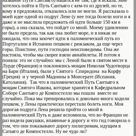
название Пути Сантьяго) нашелся не там, где я искала. Mне
хотелось пойти в Путь Сантьяго с кем-то из друзей, но те,
кому я предложила, отказались или не могли. Я рассказала о
моей идее одной из подруг Лене (у нее тогда болели ноги и я
даже и не мыслила предложить ей идти больше 150 км в
горы), а она сказала, что пойдет со мной. Моему удивлению
не было предела, так как она любит море, и я никак не
ожидала, что она захочет идти в паломнический путь из
Португалии в Испанию пешком с рюкзаком, да еще через
горы. Поистине, пути господни неисповедимы. Она же
настояла, чтобы мы скорее взяли авиабилеты. И потом я
поняла: это не случайно: мы с Леной были в святом месте в
Лурде (Франция) и поклонялись мощам Николая Чудотворца
на Бари (Италия), были у Святого Спиридона на Корфу
(Греция) и у черной Мадонны в Монсерате (Испания,
Католания). Так что в паломнический Путь Сантьяго к
мощам Святого Иакова, которые хранятся в Кафедральном
Соборе Сантьяго де Компостелло мы пошли вместе не
случайно. Пока мы тренировались и довольно много ходили
пешком, у Лены практически перестали болеть ноги. Моя
дорогая подруга Лена решила пройти со мной в
паломнический Путь и даже вспомнила, что во Франции не
раз видела ракушки, впаянные в дорогу и что гид говорила о
том, что они показывают дорогу пилигримам, идущим в
Сатьяго де Компостелло. Ну не чудо ли?