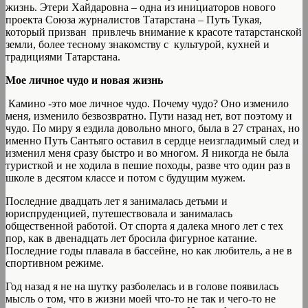
жизнь. Этери Хайдаровна – одна из инициаторов нового
проекта Союза журналистов Татарстана – Путь Тукая,
который призван привлечь внимание к красоте татарстанской
земли, более тесному знакомству с культурой, кухней и
традициями Татарстана.
Мое личное чудо и новая жизнь
Камино -это мое личное чудо. Почему чудо? Оно изменило
меня, изменило безвозвратно. Пути назад нет, вот поэтому и
чудо. По миру я ездила довольно много, была в 27 странах, но
именно Путь Сантьяго оставил в сердце неизгладимый след и
изменил меня сразу быстро и во многом. Я никогда не была
туристкой и не ходила в пешие походы, разве что один раз в
школе в десятом классе и потом с будущим мужем.
Последние двадцать лет я занималась детьми и
юриспруденцией, путешествовала и занималась
общественной работой. От спорта я далека много лет с тех
пор, как в двенадцать лет бросила фигурное катание.
Последние годы плавала в бассейне, но как любитель, а не в
спортивном режиме.
Год назад я не на шутку разболелась и в голове появилась
мысль о том, что в жизни моей что-то не так и чего-то не