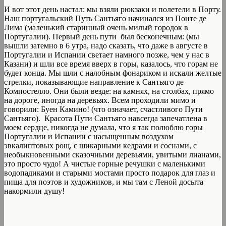
И вот этот день настал: мы взяли рюкзаки и полетели в Порту.
Наш португальский Путь Сантьяго начинался из Понте де
Лима (маленький старинный очень милый городок в
Португалии). Первый день пути был бесконечным: (мы
вышли затемно в 6 утра, надо сказать, что даже в августе в
Португалии и Испании светает намного позже, чем у нас в
Казани) и шли все время вверх в горы, казалось, что горам не
будет конца. Мы шли с налобным фонариком и искали желтые
стрелки, показывающие направление к Сантьяго де
Компостелло. Они были везде: на камнях, на столбах, прямо
на дороге, иногда на деревьях. Всем проходили мимо и
говорили: Буен Камино! (что означает, счастливого Пути
Сантьяго). Красота Пути Сантьяго навсегда запечатлена в
моем сердце, никогда не думала, что я так полюблю горы
Португалии и Испании с насыщенным воздухом
эвкалиптовых рощ, с шикарными кедрами и соснами, с
необыкновенными сказочными деревьями, увитыми лианами,
это просто чудо! А чистые горные речушки с маленькими
водопадиками и старыми мостами просто подарок для глаз и
пища для поэтов и художников, и мы там с Леной досыта
накормили душу!