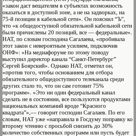
«закон даст вещателям в субъектах возможность
оказаться в доступной зоне, а не на задворках, на
75-й позиции в кабельной сети». Он пояснил “Ъ”,
что «к общедоступной обязательной кабельной сети
были причислены 20 позиций, все — федеральные».
НАТ, по словам господина Сагалаева, «пробивала
этот закон с невероятным усилием, подключив
ОНФ»: «На медиафоруме по этому поводу
выступил директор канала “Санкт-Петербург”
Сергей Боярский». Однако НАТ, отметил он,
«против того, чтобы основанием для отбора
обязательного общедоступного телеканала среди
других стало то, что он сам готовит 75%
программ». «Это ни один федеральный канал
сделать не в состоянии, все пользуются продуктами
национальных компаний вроде “Красного
квадрата”»,— говорит господин Сагалаев. По его
словам, НАТ уже «направила в Госдуму поправку ко
второму чтению с просьбой снизить до 30%
количество собственных программ или пусть будет