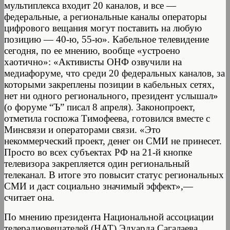
мультиплекса входит 20 каналов, и все —
федеральные, а региональные каналы операторы
цифрового вещания могут поставить на любую
позицию — 40-ю, 55-ю». Кабельное телевидение
сегодня, по ее мнению, вообще «устроено
хаотично»: «Активисты ОНФ озвучили на
медиафоруме, что среди 20 федеральных каналов, за
которыми закреплены позиции в кабельных сетях,
нет ни одного регионального, президент услышал»
(о форуме “Ъ” писал 8 апреля). Законопроект,
отметила госпожа Тимофеева, готовился вместе с
Минсвязи и операторами связи. «Это
некоммерческий проект, денег он СМИ не принесет.
Просто во всех субъектах РФ на 21-й кнопке
телевизора закрепляется один региональный
телеканал. В итоге это повысит статус региональных
СМИ и даст социально значимый эффект»,—
считает она.
По мнению президента Национальной ассоциации
телерадиовещателей (НАТ) Эдуарда Сагалаева,