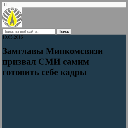
10.05.2016
Замглавы Минкомсвязи
призвал СМИ самим
готовить себе кадры