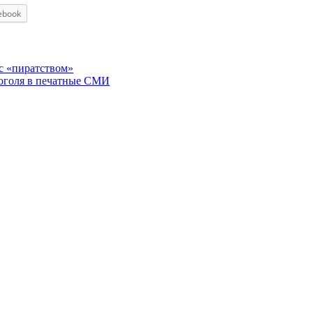
ebook
 с «пиратством»
коголя в печатные СМИ