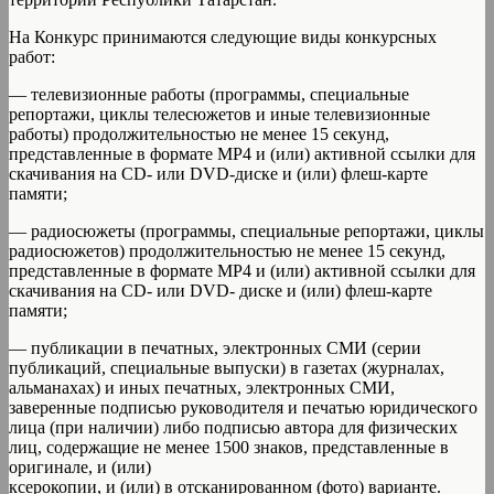
На Конкурс принимаются следующие виды конкурсных
работ:
— телевизионные работы (программы, специальные
репортажи, циклы телесюжетов и иные телевизионные
работы) продолжительностью не менее 15 секунд,
представленные в формате МР4 и (или) активной ссылки для
скачивания на CD- или DVD-диске и (или) флеш-карте
памяти;
— радиосюжеты (программы, специальные репортажи, циклы
радиосюжетов) продолжительностью не менее 15 секунд,
представленные в формате МР4 и (или) активной ссылки для
скачивания на CD- или DVD- диске и (или) флеш-карте
памяти;
— публикации в печатных, электронных СМИ (серии
публикаций, специальные выпуски) в газетах (журналах,
альманахах) и иных печатных, электронных СМИ,
заверенные подписью руководителя и печатью юридического
лица (при наличии) либо подписью автора для физических
лиц, содержащие не менее 1500 знаков, представленные в
оригинале, и (или)
ксерокопии, и (или) в отсканированном (фото) варианте.