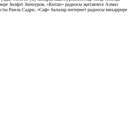
рире Зөлфәт Зиннуров, «Китап» радиосы җитәкчесе Алмаз
сты Раиль Садри, «Саф» балалар интернет радиосы мөхәррире