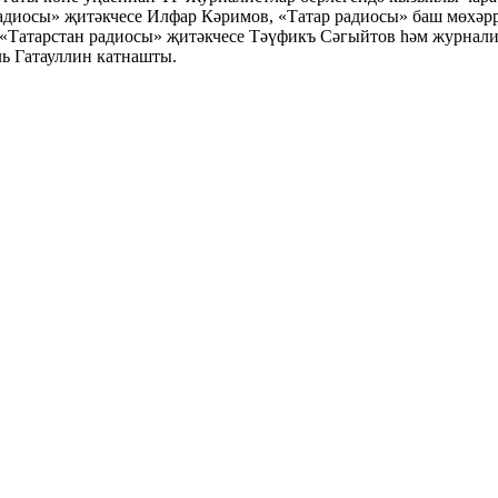
радиосы» җитәкчесе Илфар Кәримов, «Татар радиосы» баш мөхәр
 «Татарстан радиосы» җитәкчесе Тәүфикъ Сәгыйтов һәм журнали
ь Гатауллин катнашты.