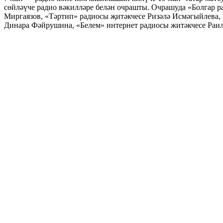
сөйләүче радио вәкилләре белән очрашты. Очрашуда «Болгар 
Миргаязов, «Тәртип» радиосы җитәкчесе Ризәлә Исмәгыйлева,
Динара Фәйрушина, «Белем» интернет радиосы житәкчесе Раил