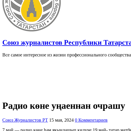
Союз журналистов Республики Татарст
Все самое интересное из жизни профессионального сообщества
Радио көне уңаеннан очрашу
Союз Журналистов РТ
15 мая, 2024
0 Комментариев
7 май — радио көне һәм якынлашып килүче 19 май- татар матб