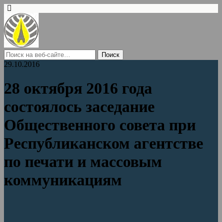
29.10.2016
28 октября 2016 года
состоялось заседание
Общественного совета при
Республиканском агентстве
по печати и массовым
коммуникациям