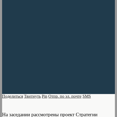
Поделиться
Твитнуть
Pin
Отпр. по эл. почте
SMS
На заседании рассмотрены проект Стратегии