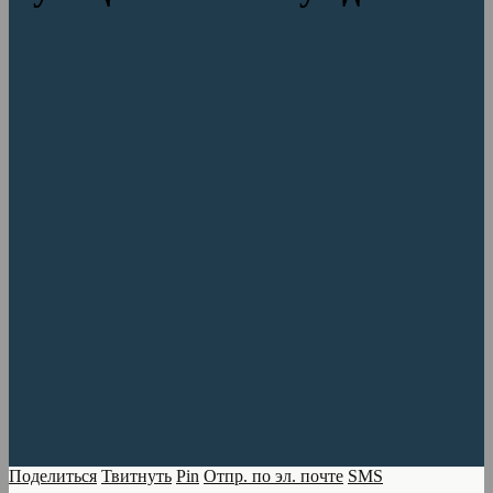
Поделиться
Твитнуть
Pin
Отпр. по эл. почте
SMS