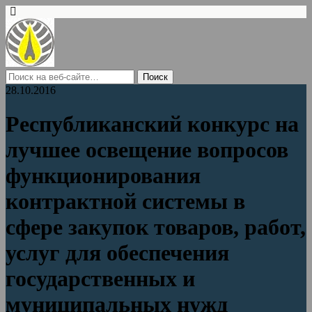
28.10.2016
Республиканский конкурс на
лучшее освещение вопросов
функционирования
контрактной системы в
сфере закупок товаров, работ,
услуг для обеспечения
государственных и
муниципальных нужд