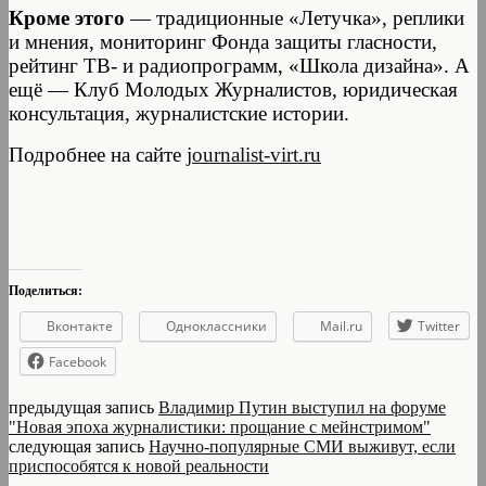
Кроме этого
— традиционные «Летучка», реплики
и мнения, мониторинг Фонда защиты гласности,
рейтинг ТВ- и радиопрограмм, «Школа дизайна». А
ещё — Клуб Молодых Журналистов, юридическая
консультация, журналистские истории.
Подробнее на сайте
journalist-virt.ru
Поделиться:
Вконтакте
Одноклассники
Mail.ru
Twitter
Facebook
предыдущая запись
Владимир Путин выступил на форуме
"Новая эпоха журналистики: прощание с мейнстримом"
следующая запись
Научно-популярные СМИ выживут, если
приспособятся к новой реальности