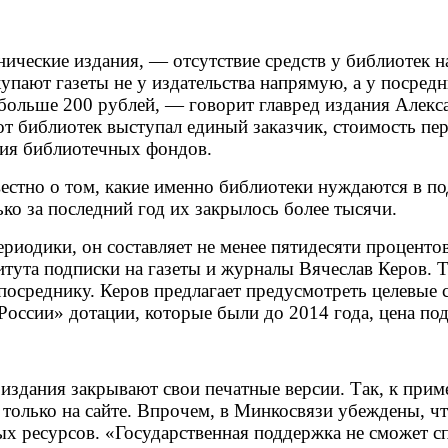
нические издания, — отсутствие средств у библиотек н
купают газеты не у издательства напрямую, а у посред
больше 200 рублей, — говорит главред издания Алекса
 от библиотек выступал единый заказчик, стоимость пе
ния библиотечных фондов.
естно о том, какие именно библиотеки нуждаются в по
ько за последний год их закрылось более тысячи.
иодики, он составляет не менее пятидесяти процентов
тута подписки на газеты и журналы Вячеслав Керов. Т
 посреднику. Керов предлагает предусмотреть целевые 
 России» дотации, которые были до 2014 года, цена по
 издания закрывают свои печатные версии. Так, к при
 только на сайте. Впрочем, в Минкосвязи убеждены, 
х ресурсов. «Государственная поддержка не сможет спа