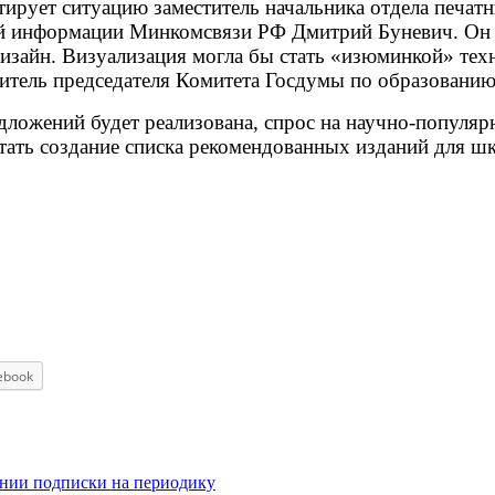
ирует ситуацию заместитель начальника отдела печат
вой информации Минкомсвязи РФ Дмитрий Буневич. Он 
изайн. Визуализация могла бы стать «изюминкой» тех
еститель председателя Комитета Госдумы по образован
едложений будет реализована, спрос на научно-популяр
тать создание списка рекомендованных изданий для ш
ebook
вании подписки на периодику