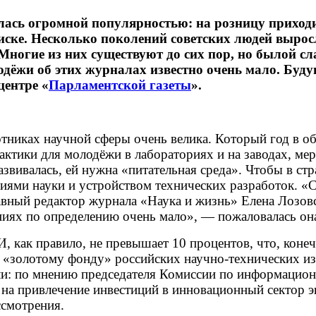
ась огромной популярностью: на розницу приходи
иске. Несколько поколений советских людей вырос
огие из них существуют до сих пор, но былой сла
одёжи об этих журналах известно очень мало. Бу
центре «
Парламентской газеты
».
тниках научной сферы очень велика. Который год в об
ктики для молодёжи в лабораториях и на заводах, ме
азвивалась, ей нужна «питательная среда». Чтобы в 
иями науки и устройством технических разработок. «
авный редактор журнала «Наука и жизнь» Елена Лозов
ниях по определению очень мало», — пожаловалась он
, как правило, не превышает 10 процентов, что, конеч
 «золотому фонду» российских научно-технических из
ели: по мнению председателя Комиссии по информацио
 на привлечение инвестиций в инновационный сектор 
ссмотрения.