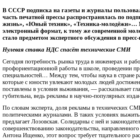
В СССР подписка на газеты и журналы пользовал
часть печатной прессы распространялась по подп
жизнь», «Юный техник», «Техника-молодёжи»… Мн
электронный формат, к тому же современной мол
стало предметом экспертного обсуждения в пресс-
Нулевая ставка НДС спасёт технические СМИ
Сегодня потребность рынка труда в инженерах и рабо
профориентационной работы в школе, проведении пра
специальностей… Между тем, чтобы наука в стране р
которые с юности увлекают молодых людей достижен
поставлены в условия выживания, — рассказывает гл
губительна, ведь рекламы в научно-популярных изда
По словам эксперта, доля рекламы в технических СМИ
политическими журналами. В таких условиях выжить
предлагает Лозовская. Солидарны с ней и законодат
совершенствованию законодательства, направленного
Антона Ищенко, этот вопрос требует тщательного ра