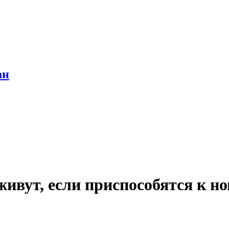
ан
ут, если приспособятся к но