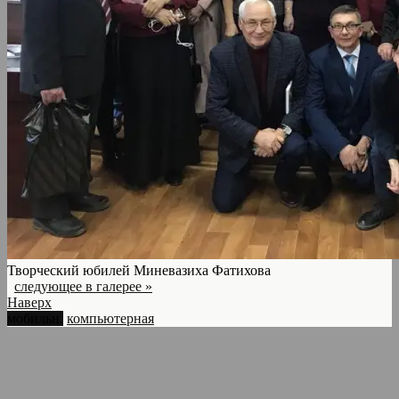
Творческий юбилей Миневазиха Фатихова
следующее в галерее »
Наверх
мобильн.
компьютерная