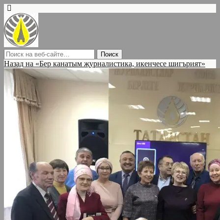
Назад на «Бер канатым җурналистика, икенчесе шигърият»