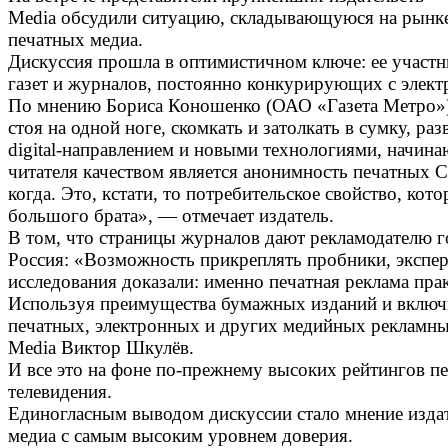
Media обсудили ситуацию, складывающуюся на рынке 
печатных медиа.
Дискуссия прошла в оптимистичном ключе: ее участн
газет и журналов, постоянно конкурирующих с элект
По мнению Бориса Коношенко (ОАО «Газета Метро») 
стоя на одной ноге, скомкать и затолкать в сумку, р
digital-направлением и новыми технологиями, начин
читателя качеством является анонимность печатных 
когда. Это, кстати, то потребительское свойство, ко
большого брата», — отмечает издатель.
В том, что страницы журналов дают рекламодателю го
Россия: «Возможность прикреплять пробники, экспер
исследования доказали: именно печатная реклама прак
Используя преимущества бумажных изданий и включи
печатных, электронных и других медийных рекламных
Media Виктор Шкулёв.
И все это на фоне по-прежнему высоких рейтингов п
телевидения.
Единогласным выводом дискуссии стало мнение издате
медиа с самым высоким уровнем доверия.