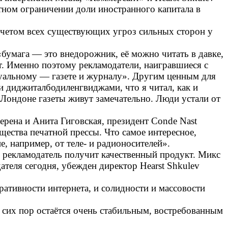
тном ограничении доли иностранного капитала в
учетом всех существующих угроз сильных сторон у
умага — это внедорожник, её можно читать в давке,
ят. Именно поэтому рекламодатели, наигравшиеся с
ктуальному — газете и журналу». Другим ценным для
 диджиталбодиленгвиджами, что я читал, как и
 в Лондоне газеты живут замечательно. Люди устали от
ерена и Анита Гиговская, президент Conde Nast
ества печатной прессы. Что самое интересное,
е, например, от теле- и радионосителей».
рекламодатель получит качественный продукт. Микс
теля сегодня, убежден директор Hearst Shkulev
ативности интернета, и солидности и массовости
о сих пор остаётся очень стабильным, востребованным