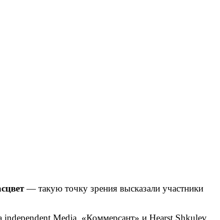
асцвет
— такую точку зрения высказали участники
independent Media, «Коммерсант» и Hearst Shkulev