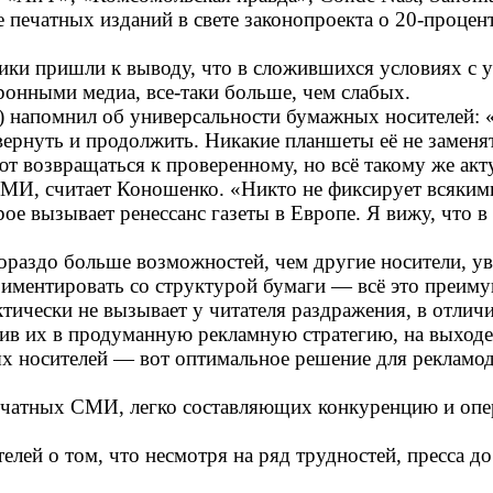
печатных изданий в свете законопроекта о 20-процен
ики пришли к выводу, что в сложившихся условиях с 
ронными медиа, все-таки больше, чем слабых.
напомнил об универсальности бумажных носителей: «б
азвернуть и продолжить. Никакие планшеты её не замен
ают возвращаться к проверенному, но всё такому же а
СМИ, считает Коношенко. «Никто не фиксирует всякими
торое вызывает ренессанс газеты в Европе. Я вижу, что
раздо больше возможностей, чем другие носители, ув
иментировать со структурой бумаги — всё это преимущ
тически не вызывает у читателя раздражения, в отличи
в их в продуманную рекламную стратегию, на выходе 
 носителей — вот оптимальное решение для рекламода
ечатных СМИ, легко составляющих конкуренцию и опер
лей о том, что несмотря на ряд трудностей, пресса д