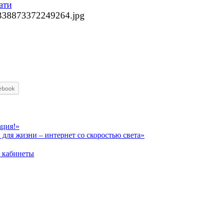
ати
1338873372249264.jpg
ebook
ация!»
для жизни – интернет со скоростью света»
кабинеты