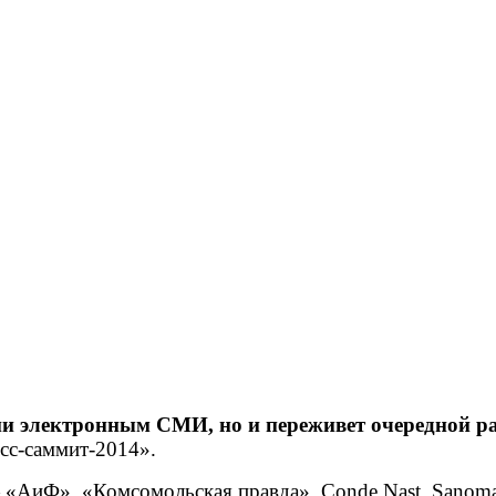
ции электронным СМИ, но и переживет очередной р
есс-саммит-2014».
 «АиФ», «Комсомольская правда», Conde Nast, Sanoma 