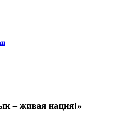
ан
ык – живая нация!»