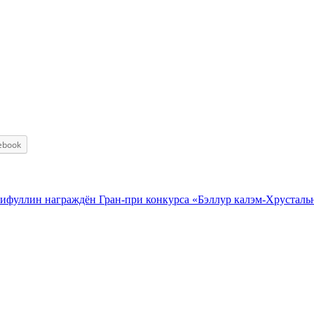
ebook
ифуллин награждён Гран-при конкурса «Бэллур калэм-Хрусталь