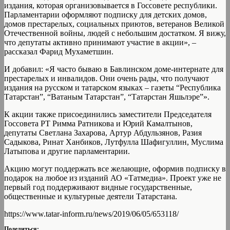
издания, которая организовывается в Госсовете республики.
Парламентарии оформляют подписку для детских домов,
домов престарелых, социальных приютов, ветеранов Великой
Отечественной войны, людей с небольшим достатком. Я вижу,
что депутаты активно принимают участие в акции», –
рассказал Фарид Мухаметшин.
И добавил: «Я часто бываю в Бавлинском доме-интернате для
престарелых и инвалидов. Они очень рады, что получают
издания на русском и татарском языках – газеты “Республика
Татарстан”, “Ватаным Татарстан”, “Татарстан Яшьлэре”».
К акции также присоединились заместители Председателя
Госсовета РТ Римма Ратникова и Юрий Камалтынов,
депутаты Светлана Захарова, Артур Абдульзянов, Разия
Садыкова, Ринат Ханбиков, Лутфулла Шафигуллин, Муслима
Латыпова и другие парламентарии.
Акцию могут поддержать все желающие, оформив подписку в
подарок на любое из изданий АО «Татмедиа». Проект уже не
первый год поддерживают видные государственные,
общественные и культурные деятели Татарстана.
https://www.tatar-inform.ru/news/2019/06/05/653118/
Поделиться: