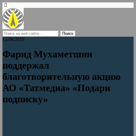
13.06.2019
Фарид Мухаметшин
поддержал
благотворительную акцию
АО «Татмедиа» «Подари
подписку»