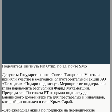
Поделиться
Твитнуть
Pin
Отпр. по эл. почте
SMS
Депутаты Государственного Совета Татарстана V созыва
приняли участие в ежегодной благотворительной акции АО
«Татмедиа» «Подари подписку». Мероприятие поддержал и
глава парламента республики Фарид Мухаметшин.
Председатель Госсовета РТ оформил подписку для
Бавлинского дома-интерната для престарелых и инвалидов,
который расположен в селе Крым-Сарай.
«Это ежегодная акция по подписке на периодические