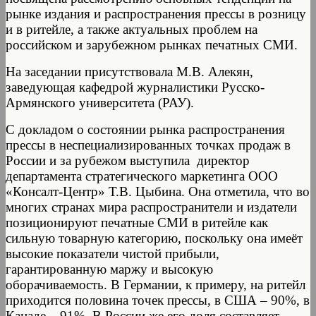
рынке издания и распространения прессы в розницу
и в ритейле, а также актуальных проблем на
российском и зарубежном рынках печатных СМИ.
На заседании присутствовала М.В. Алекян,
заведующая кафедрой журналистики Русско-
Армянского университета (РАУ).
С докладом о состоянии рынка распространения
прессы в неспециализированных точках продаж в
России и за рубежом выступила директор
департамента стратегического маркетинга ООО
«Консалт-Центр» Т.В. Цыбина. Она отметила, что во
многих странах мира распространители и издатели
позиционируют печатные СМИ в ритейле как
сильную товарную категорию, поскольку она имеёт
высокие показатели чистой прибыли,
гарантированную маржу и высокую
оборачиваемость. В Германии, к примеру, на ритейл
приходится половина точек прессы, в США – 90%, в
Канаде – 91%. В России же его доля составляет