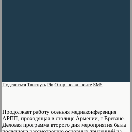
Поделиться
Твитнуть
Pin
Отпр. по эл. почте
SMS
Продолжает работу осенняя медиаконференция
АРПП, проходящая в столице Армении, г Ереване.
Деловая программа второго дня мероприятия была
посвящена рассмотрению основных тенденций на