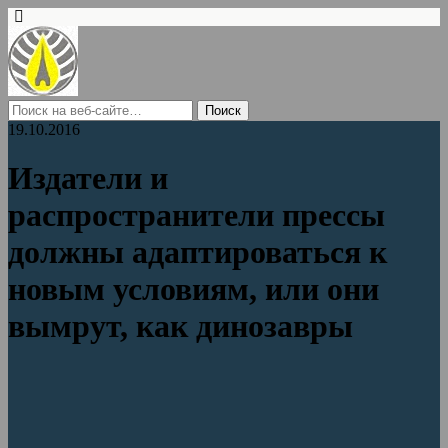
19.10.2016
Издатели и
распространители прессы
должны адаптироваться к
новым условиям, или они
вымрут, как динозавры