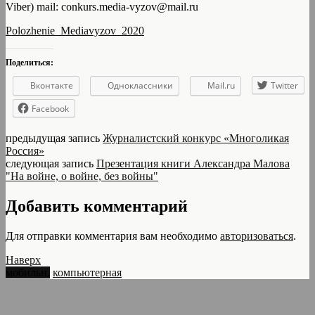
Viber) mail: conkurs.media-vyzov@mail.ru
Polozhenie_Mediavyzov_2020
Поделиться:
Вконтакте
Одноклассники
Mail.ru
Twitter
Facebook
предыдущая запись
Журналистский конкурс «Многоликая
Россия»
следующая запись
Презентация книги Александра Малова
"На войне, о войне, без войны"
Добавить комментарий
Для отправки комментария вам необходимо
авторизоваться
.
Наверх
мобильн.
компьютерная