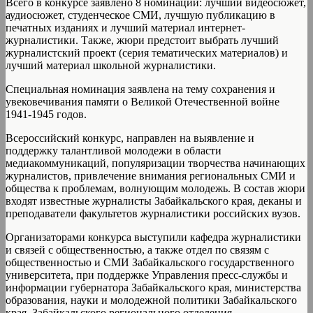
Всего в конкурсе заявлено 8 номинаций: лучший видеосюжет,
аудиосюжет, студенческое СМИ, лучшую публикацию в
печатных изданиях и лучший материал интернет-
журналистики. Также, жюри предстоит выбрать лучший
журналистский проект (серия тематических материалов) и
лучший материал школьной журналистики.
Специальная номинация заявлена на тему сохранения и
увековечивания памяти о Великой Отечественной войне
1941-1945 годов.
Всероссийский конкурс, направлен на выявление и
поддержку талантливой молодежи в области
медиакоммуникаций, популяризации творчества начинающих
журналистов, привлечение внимания региональных СМИ и
общества к проблемам, волнующим молодежь. В состав жюри
входят известные журналисты Забайкальского края, деканы и
преподаватели факультетов журналистики российских вузов.
Организаторами конкурса выступили кафедра журналистики
и связей с общественностью, а также отдел по связям с
общественностью и СМИ Забайкальского государственного
университета, при поддержке Управления пресс-службы и
информации губернатора Забайкальского края, министерства
образования, науки и молодежной политики Забайкальского
края, Забайкальского регионального отделения