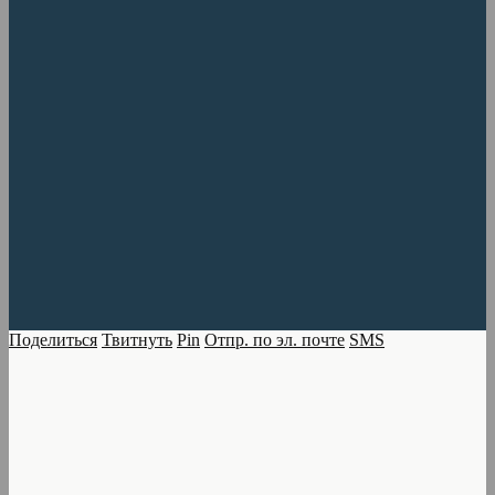
Поделиться
Твитнуть
Pin
Отпр. по эл. почте
SMS