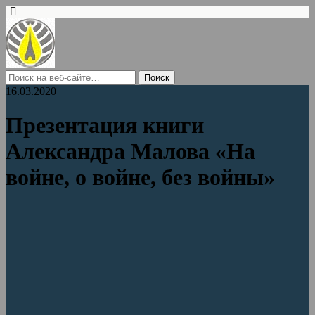
16.03.2020
Презентация книги
Александра Малова «На
войне, о войне, без войны»