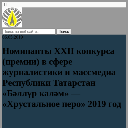
06.05.2019
Номинанты XXII конкурса
(премии) в сфере
журналистики и массмедиа
Республики Татарстан
«Бәллүр каләм» —
«Хрустальное перо» 2019 год