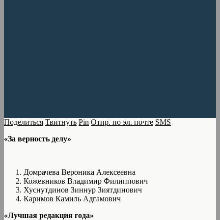
Поделиться
Твитнуть
Pin
Отпр. по эл. почте
SMS
«За верность делу»
Домрачева Вероника Алексеевна
Кожевников Владимир Филиппович
Хуснутдинов Зиннур Зиятдинович
Каримов Камиль Адгамович
«Лучшая редакция года»