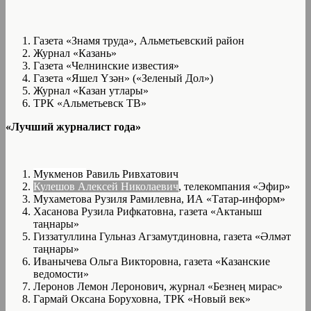
Газета «Знамя труда», Альметьевский район
Журнал «Казань»
Газета «Челнинские известия»
Газета «Яшел Үзән» («Зеленый Дол»)
Журнал «Казан утлары»
ТРК «Альметьевск ТВ»
«Лучший журналист года»
Мукменов
Равиль Ривхатович
Кулешов Алексей Николаевич
, телекомпания «Эфир»
Мухаметова Рузиля Рамилевна, ИА «Татар-информ»
Хасанова Рузила Рифкатовна, газета «Актаныш
таңнары»
Гиззатуллина Гульназ Агзамутдиновна, газета «Әлмәт
таңнары»
Иванычева Ольга Викторовна, газета «Казанские
ведомости»
Леронов Лемон Леронович, журнал «Безнең мирас»
Гармай Оксана Боруховна, ТРК «Новый век»