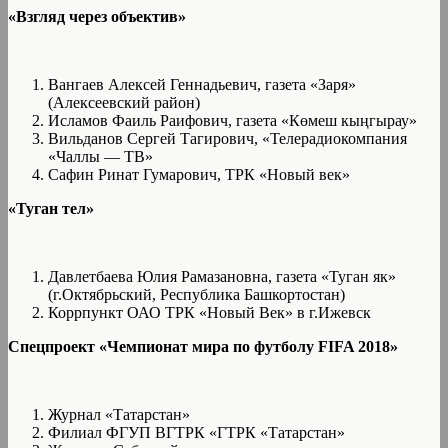
«Взгляд через объектив»
Вангаев Алексей Геннадьевич, газета «Заря»
(Алексеевский район)
Исламов Фаиль Раифович, газета «Көмеш кыңгырау»
Вильданов Сергей Тагирович, «Телерадиокомпания
«Чаллы — ТВ»
Сафин Ринат Гумарович, ТРК «Новый век»
«Туган тел»
Давлетбаева Юлия Рамазановна, газета «Туган як»
(г.Октябрьский, Республика Башкортостан)
Коррпункт ОАО ТРК «Новый Век» в г.Ижевск
Спецпроект «Чемпионат мира по футболу
FIFA
2018»
Журнал «Татарстан»
Филиал ФГУП ВГТРК «ГТРК «Татарстан»