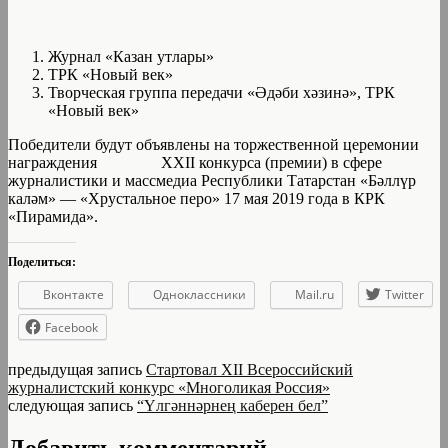
Журнал «Казан утлары»
ТРК «Новый век»
Творческая группа передачи «Әдәби хәзинә», ТРК
«Новый век»
Победители будут объявлены на торжественной церемонии
награждения XXII конкурса (премии) в сфере
журналистики и массмедиа Республики Татарстан «Бәллүр
каләм» — «Хрустальное перо» 17 мая 2019 года в КРК
«Пирамида».
Поделиться:
Вконтакте
Одноклассники
Mail.ru
Twitter
Facebook
предыдущая запись
Стартовал XII Всероссийский
журналистский конкурс «Многоликая Россия»
следующая запись
“Үлгәннәрнең каберен бел”
Добавить комментарий