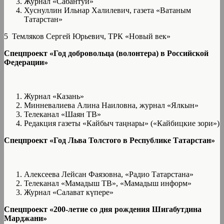
Журнал «Сабантуй»
Хуснуллин Ильнар Халилевич, газета «Ватаным
Татарстан»
5 Темляков Сергей Юрьевич, ТРК «Новый век»
Спецпроект «Год добровольца (волонтера) в Российской
Федерации»
Журнал «Казань»
Минневалиева Алина Наиловна, журнал «Ялкын»
Телеканал «Шаян ТВ»
Редакция газеты «Кайбыч таңнары» («Кайбицкие зори»)
Спецпроект «Год Льва Толстого в Республике Татарстан»
Алексеева Лейсан Фаязовна, «Радио Татарстана»
Телеканал «Мамадыш ТВ», «Мамадыш информ»
Журнал «Салават күпере»
Спецпроект «200-летие со дня рождения Шигабутдина
Марджани»