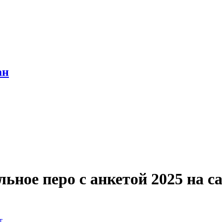
ан
ьное перо с анкетой 2025 на с
т