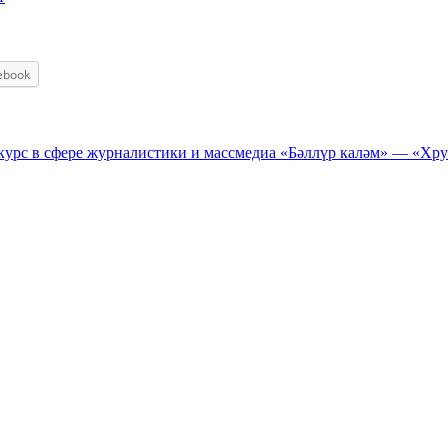
ebook
курс в сфере журналистики и массмедиа «Бәллүр каләм» — «Хру