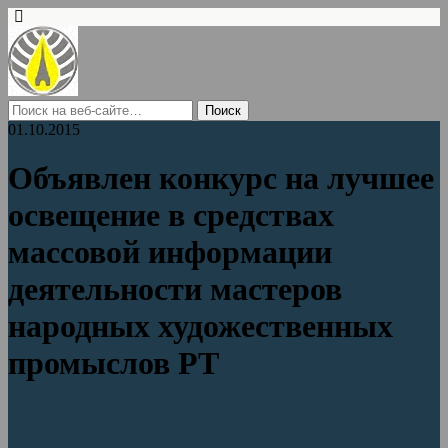
01.10.2015
Объявлен конкурс на лучшее
освещение в средствах
массовой информации
деятельности мастеров
народных художественных
промыслов РТ