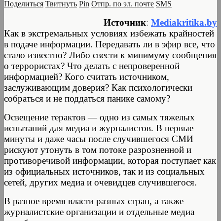
Поделиться
Твитнуть
Pin
Отпр. по эл. почте
SMS
Источник
:
Мediakritika.by
Как в экстремальных условиях избежать крайностей
в подаче информации. Передавать ли в эфир все, что
стало известно? Либо свести к минимуму сообщения
о террористах? Что делать с непроверенной
информацией? Кого считать источником,
заслуживающим доверия? Как психологически
собраться и не поддаться панике самому?
Освещение терактов — одно из самых тяжелых
испытаний для медиа и журналистов. В первые
минуты и даже часы после случившегося СМИ
рискуют утонуть в том потоке разрозненной и
противоречивой информации, которая поступает как
из официальных источников, так и из социальных
сетей, других медиа и очевидцев случившегося.
В разное время власти разных стран, а также
журналистские организации и отдельные медиа