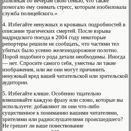
развлекая по вечерам свою семью, что также
помогало ему снимать стресс, которым изобиловала
служба полицейского.»
4. Избегайте ненужных и кровавых подробностей в
описании трагических смертей. После взрыва
мадридского поезда в 2004 году некоторые
репортеры решили не сообщать, что частями тел
убитых было усеяно железнодорожное полотно.
Порой подобного рода детали необходимы. Иногда
— нет. Спросите самого себя, уместны ли такие
изображения, или же они могут причинить
ненужный вред вашей читательской или зрительской
аудитории.
5. Избегайте клише. Особенно тщательно
взвешивайте каждую фразу или слово, которые вы
используете: добавляют ли они что-либо
существенное к пониманию вашими читателями,
зрителями или радиослушателями происшедшего?
Не грешит ли ваше повествование