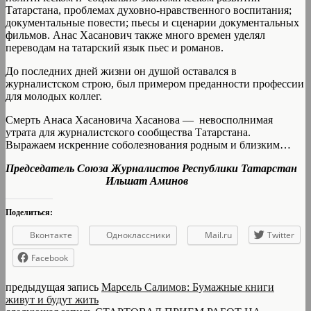
Татарстана, проблемах духовно-нравственного воспитания;
документальные повести; пьесы и сценарии документальных
фильмов. Анас Хасанович также много времен уделял
переводам на татарский язык пьес и романов.
До последних дней жизни он душой оставался в
журналистском строю, был примером преданности профессии
для молодых коллег.
Смерть Анаса Хасановича Хасанова — невосполнимая
утрата для журналистского сообщества Татарстана.
Выражаем искренние соболезнования родным и близким…
Председатель Союза Журналистов
Республики Татарстан
Ильшат Аминов
Поделиться:
Вконтакте
Одноклассники
Mail.ru
Twitter
Facebook
предыдущая запись
Марсель Салимов: Бумажные книги
живут и будут жить