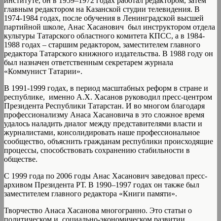
институте, он в 1959–1972 годах работал редактором, затем
главным редактором на Казанской студии телевидения. В
1974-1984 годах, после обучения в Ленинградской высшей
партийной школе, Анас Хасанович был инструктором отдела
культуры Татарского областного комитета КПСС, а в 1984-
1988 годах – старшим редактором, заместителем главного
редактора Татарского книжного издательства. В 1988 году он
был назначен ответственным секретарем журнала
«Коммунист Татарии».
В 1991-1999 годах, в период масштабных реформ в стране и
республике, именно А.Х. Хасанов руководил пресс-центром
Президента Республики Татарстан. И во многом благодаря
профессионализму Анаса Хасановича в это сложное время
удалось наладить диалог между представителями власти и
журналистами, консолидировать наше профессиональное
сообщество, объяснить гражданам республики происходящие
процессы, способствовать сохранению стабильности в
обществе.
С 1999 года по 2006 годы Анас Хасанович заведовал пресс-
архивом Президента РТ. В 1990–1997 годах он также был
заместителем главного редактора «Книги памяти».
Творчество Анаса Хасанова многогранно. Это статьи о
политическом и социально-экономическом развитии