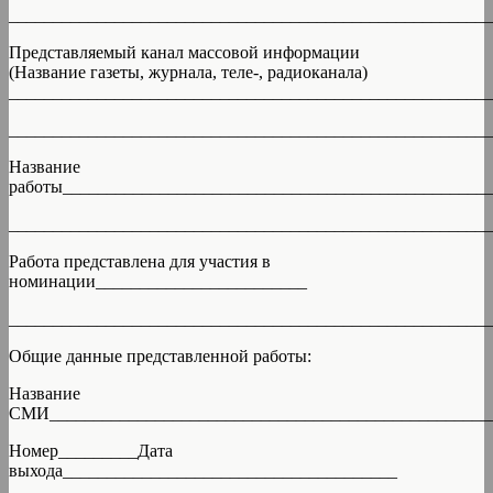
_______________________________________________________
Представляемый канал массовой информации
(Название газеты, журнала, теле-, радиоканала)
_______________________________________________________
_______________________________________________________
Название
работы________________________________________________
_______________________________________________________
Работа представлена для участия в
номинации________________________
_______________________________________________________
Общие данные представленной работы:
Название
СМИ__________________________________________________
Номер_________Дата
выхода______________________________________