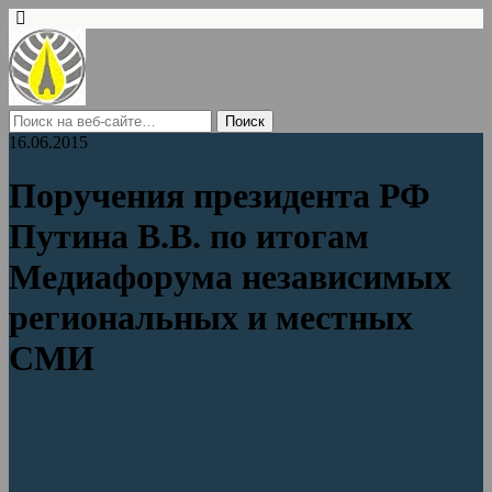
16.06.2015
Поручения президента РФ
Путина В.В. по итогам
Медиафорума независимых
региональных и местных
СМИ