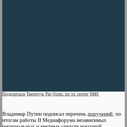
Поделиться
Твитнуть
Pin
Отпр. по эл. почте
SMS
Владимир Путин подписал перечень
поручений
по
итогам работы II Медиафорума независимых
региональных и местных средств массовой