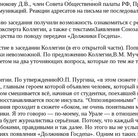
рюкову Д.В., член Совета Общественной палаты РФ, П
никаций. Реакции адресатов на письма не последовал
нию заседания получили возможность ознакомиться с р
эксперта Коллегии, а также с текстамиЗаявления Союз
ества по поводу передачи «Должники Госдепа».
ие в заседании Коллегии (в его открытой части). Поп
ски невозможной. По предложению Коллегии,В.М. Мучн
ветом на два уточняющих вопроса, которые по тем же
легии. По утверждениюЮ.П. Пургина, «в этом сюжете в
, главным героем которой объявлен человек, который н
м смешивается всё, начиная от студентки, поехавшей н
с восстанавливается после инсульта. “Оппозиционными
ания проходит в сюжете «боком, не очень понятными м
тики. Я это говорю — по-моему, на Урале — в отношен
а будет журналистика серьёзная. Потому, что каждый ч
убокими, правдивыми и так далее. Но этого вы не усл
виях появления «Должников Госдепа». Одним из таки