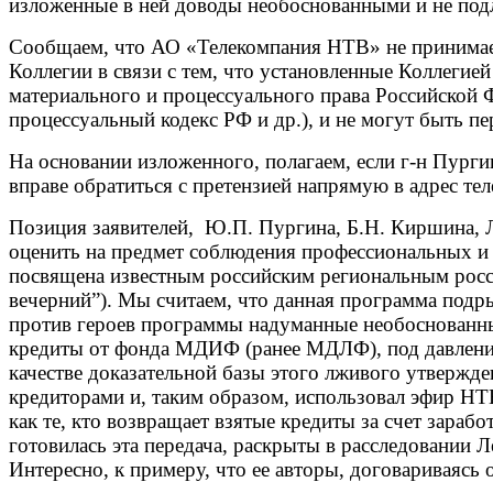
изложенные в ней доводы необоснованными и не по
Сообщаем, что АО «Телекомпания НТВ» не принимает
Коллегии в связи с тем, что установленные Коллеги
материального и процессуального права Российской 
процессуальный кодекс РФ и др.), и не могут быть п
На основании изложенного, полагаем, если г-н Пург
вправе обратиться с претензией напрямую в адрес т
Позиция заявителей, Ю.П. Пургина, Б.Н. Киршина, 
оценить на предмет соблюдения профессиональных и
посвящена известным российским региональным росс
вечерний”). Мы считаем, что данная программа под
против героев программы надуманные
необоснованны
кредиты от фонда МДИФ (ранее МДЛФ), под давление
качестве доказательной базы этого лживого утвержд
кредиторами и, таким образом, использовал эфир
НТВ
как те, кто возвращает взятые кредиты за счет зара
готовилась эта передача, раскрыты в расследовании 
Интересно, к примеру, что ее авторы, договариваясь 