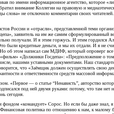
вав по имени информационное агентство, которое «лих
обратил внимание Коллегии на правовую и медиаэтиче
ы слова» не отключило комментарии своих читателей.
тов России и «отрасли», представленной теми органи
депа», заявитель на им же самим сформулированный в
ельно получали. И я этим горжусь. И этим гордился Ал
о были кредитные деньги, и мы их отдали. И я не счи
. Но об этом написал сам МДИФ, который опроверг все
а «фильм» «Должники Госдепа»: «Предположение о то
числе, нашими уставными документами. Наш стандартн
ворится, что «Заёмщик должен осуществлять свою дея
рантности и ответственности средств массовой информ
м. «Первое — о статье “Ненависть”, авторство которо
подписался под ней двумя руками: потому, что там нет 
нь сегодня.
тим фондом «командует» Сорос. Но если бы даже знал, я
 Финансовая политика по отношению к нам, к малому би