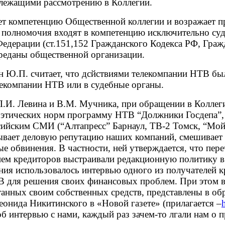
длежащими рассмотрению в Коллегии.
 компетенцию Общественной коллегии и возражает пр
ей полномочия входят в компетенцию исключительно су
Федерации (ст.151,152 Гражданского Кодекса РФ, Гр
ереданы общественной организации.
ин Ю.П. считает, что дсйствиями телекомпании НТВ бы
елекомпании НТВ или в судебные органы.
Л.И. Левина и В.М. Мучника, при обращении в Колле
 этических норм программу НТВ “Должники Госдепа”, 
ийским СМИ (“Алтапресс” Барнаул, ТВ-2 Томск, “Мой 
рывает деловую репутацию наших компаний, смешивает
е обвинения. В частности, ней утверждается, что пе
м кредиторов выстраивали редакционную политику в 
ения использовалось интервью одного из получателей 
 для решения своих финансовых проблем. При этом в п
ботанных своим собственных средств, представлены в о
Леонида Никитинского в «Новой газете» (прилагается
–
об интервью с нами, каждый раз зачем-то лгали нам о 