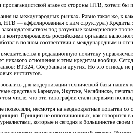
пропагандистской атаке со стороны НТВ, хотели бы 
ия на международных рынках. Равно такая же, к како
, НТВ — аффилированная с ним структура.) Кредиты эт
ким законодательством под разумные коммерческие про
и и контролировалось российскими органами валютног
аботал в полном соответствии с международным и оте
вмешательства в редакционную политику управляемых
еет никакого отношения к этим кредитам вообще. Сего
банков: ВТБ24, Сбербанка и других. Но это отнюдь не
совых институтов.
овались для модернизации технической базы наших ко
е средства в Барнауле, Якутске, Челябинске, печатал
 в том числе, что эти типографии стали первыми полн
не позволяли, несмотря на неоднократные попытки со 
принцип. Принцип не оппозиционных, как говорится в
урналистами, которые и сегодня в большинстве своем 