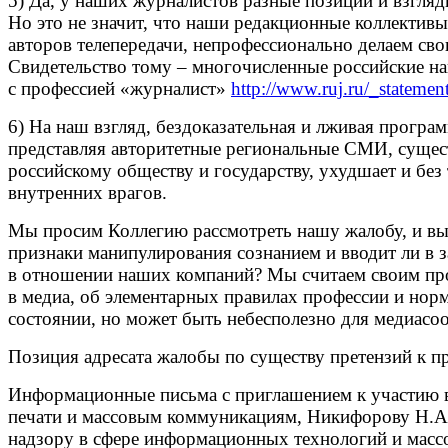
5) Да, у наших журналистов разные позиции и взгляд
Но это не значит, что наши редакционные коллективы 
авторов телепередачи, непрофессионально делаем св
Свидетельство тому – многочисленные российские на
с профессией «журналист»
http://www.ruj.ru/_state
6) На наш взгляд, бездоказательная и лживая прогр
представляя авторитетные региональные СМИ, сущес
российскому обществу и государству, ухудшает и бе
внутренних врагов.
Мы просим Коллегию рассмотреть нашу жалобу, и вы
признаки манипулирования сознанием и вводит ли в 
в отношении наших компаний? Мы считаем своим пр
в медиа, об элементарных правилах профессии и нор
состоянии, но может быть небесполезно для медиасо
Позиция адресата жалобы по существу претензий к пр
Информационные письма с приглашением к участию в
печати и массовым коммуникациям, Никифорову Н.А
надзору в сфере информационных технологий и масс