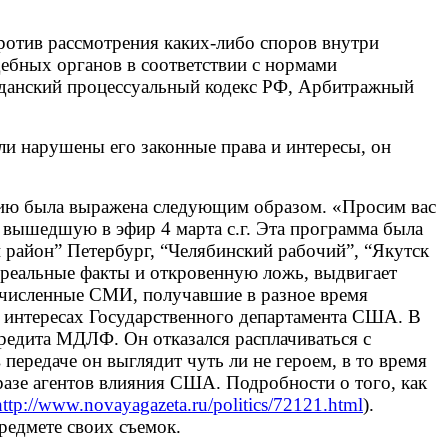
отив рассмотрения каких-либо споров внутри
дебных органов в соответствии с нормами
ажданский процессуальный кодекс РФ, Арбитражный
ли нарушены его законные права и интересы, он
гию была выражена следующим образом. «Просим вас
вышедшую в эфир 4 марта с.г. Эта программа была
район” Петербург, “Челябинский рабочий”, “Якутск
 реальные факты и откровенную ложь, выдвигает
речисленные СМИ, получавшие в разное время
интересах Государственного департамента США. В
кредита МДЛФ. Он отказался расплачиваться с
ередаче он выглядит чуть ли не героем, в то время
бразе агентов влияния США. Подробности о того, как
http://www.novayagazeta.ru/politics/72121.html
).
предмете своих съемок.