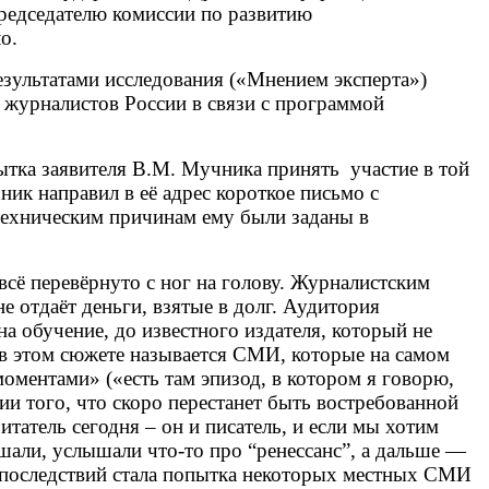
редседателю комиссии по развитию
о.
езультатами исследования («Мнением эксперта»)
а журналистов России в связи с программой
ытка заявителя В.М. Мучника принять участие в той
ик направил в её адрес короткое письмо с
 техническим причинам ему были заданы в
сё перевёрнуто с ног на голову. Журналистским
е отдаёт деньги, взятые в долг. Аудитория
а обучение, до известного издателя, который не
” в этом сюжете называется СМИ, которые на самом
оментами» («есть там эпизод, в котором я говорю,
ии того, что скоро перестанет быть востребованной
итатель сегодня – он и писатель, и если мы хотим
ышали, услышали что-то про “ренессанс”, а дальше —
х последствий стала попытка некоторых местных СМИ