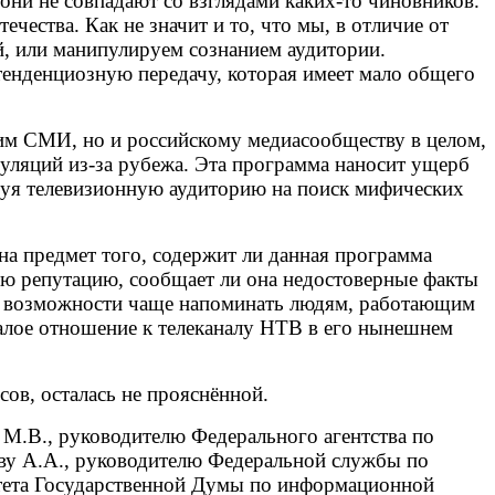
они не совпадают со взглядами каких-то чиновников.
чества. Как не значит и то, что мы, в отличие от
й, или манипулируем сознанием аудитории.
тенденциозную передачу, которая имеет мало общего
шим СМИ, но и российскому медиасообществу в целом,
уляций из-за рубежа. Эта программа наносит ущерб
руя телевизионную аудиторию на поиск мифических
а предмет того, содержит ли данная программа
ую репутацию, сообщает ли она недостоверные факты
о возможности чаще напоминать людям, работающим
малое отношение к телеканалу НТВ в его нынешнем
ов, осталась не прояснённой.
М.В., руководителю Федерального агентства по
ву А.А., руководителю Федеральной службы по
тета Государственной Думы по информационной