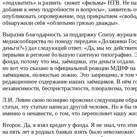
«подхватить» и развить сюжет «фильма» НТВ. Не наз
добавив к нему подробности и вопросы», заявитель 
опубликовать опровержение, под прикрытием «свобод
обнаружили себя «облитыми грязью дважды».
Выразив благодарность за поддержку Союзу журналис
медиасообщества по поводу передачи «Должники Гос
деньги?») дал следующий ответ. «Да, мы их действит
первыми в регионе большую газетную типографию. Эт
фонда, потому что мы, заёмщики, эти деньги отдали
но вот что сказано в официальной реакции МДИФ н
заёмщиков, полностью ложно. Это запрещено, в том 
редакционное содержание наших заёмщиков. В нём го
независимости, беспристрастности, плюрализма, толе
Л.И. Левин свою позицию прояснил следующим образо
статьи, эту статью написал другой человек. Но я бы 
именно о ненависти, о том, что переполняет нашу жиз
Второе. Да, я взял кредит у фонда. Я не знал, что э
на пять лет в родных банках взять было невозможно.