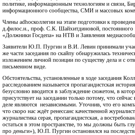
политике, информационным технологиям и связи, Би
информационного сообщества, СМИ и массовых комму
Члены adhocколлегии на этапе подготовки к проведе
д.филос.н., проф. С.К. Шайхитдиновой, постоянного 
«Должники Госдепа» на НТВ и Заявления медиасообщ
Заявители Ю.П. Пургин и В.И. Левин принимали участ
же части заседания по скайпу обнаружилась техниче
изложением личной позиции по существу дела и с от
письменном виде.
Обстоятельства, установленные в ходе заседания Кол
расследованием называется пропагандистская история
безусловно вводится в заблуждение сюжетом, в которо
присутствует на заседании только потому, что сейча
деле являются независимыми. Уточнив, что его комп
что скоро нас ждёт ренессанс качественной журналис
журналистика серая, пропагандистская, а востребован
остаться в этом пространстве, то мы должны быть гл
про деньги»), Ю.П. Пургин остановился на последст