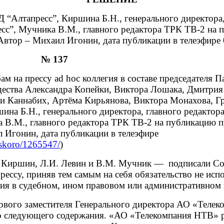
 “Алтапресс”, Киршина Б.Н., генерального директора,
есс”, Мучника В.М., главного редактора ТРК ТВ-2 на
втор – Михаил Игонин, дата публикации в телеэфире 
 г. № 137
ам на прессу ad hoc коллегия в составе председателя
ества Александра Копейки, Виктора Лошака, Дмитрия
и Каннабих, Артёма Кирьянова, Виктора Монахова, Г
на Б.Н., генерального директора, главного редактора
 В.М., главного редактора ТРК ТВ-2 на публикацию
л Игонин,
дата публикации в телеэфире
/skoro/1265547/
)
. Киршин, Л.И. Левин и В.М. Мучник — подписали Со
ессу, приняв тем самым на себя обязательство не ис
я в судебном, ином правовом или административном 
вого заместителя Генерального директора АО «Телеко
о следующего содержания. «АО «Телекомпания НТВ» р