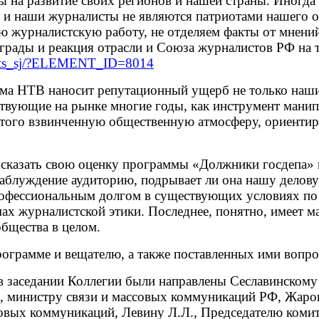
ы на развитие своих регионов и нашей страны. Иногда 
и наши журналисты не являются патриотами нашего оте
ою журналистскую работу, не отделяем факты от мнени
грады и реакция отрасли и Союза журналистов РФ на 
ments_sj/?ELEMENT_ID=8014
амма НТВ наносит репутационный ущерб не только на
твующие на рынке многие годы, как инструмент манип
з того взвинченную общественную атмосферу, ориенти
сказать свою оценку программы «Должники госдепа» н
заблуждение аудиторию, подрывает ли она нашу делов
офессиональным долгом в существующих условиях п
мах журналистской этики. Последнее, понятно, имеет 
общества в целом.
ограмме и вещателю, а также поставленных ими вопрос
 заседании Коллегии были направлены Сеславинскому 
, министру связи и массовых коммуникаций РФ, Жаро
овых коммуникаций, Левину Л.Л., Председателю коми