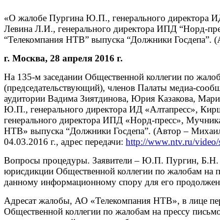
«О жалобе Пургина Ю.П., генерального директора ИД
Левина Л.И., генерального директора ИПД “Норд-пр
“Телекомпания НТВ” выпуска “Должники Госдепа”. (А
г. Москва, 28 апреля 2016
На 135-м заседании Общественной коллегии по жалоб
(председательствующий), членов Палаты медиа-сообщ
аудитории Вадима Зиятдинова, Юрия Казакова, Мари
Ю.П., генерального директора ИД «Алтапресс», Кирши
генерального директора ИПД «Норд-пресс», Мучника
НТВ» выпуска “Должники Госдепа”. (Автор – Михаи
04.03.2016 г., адрес передачи:
http://www.ntv.ru/video
Вопросы процедуры. Заявители – Ю.П. Пургин, Б.Н
юрисдикции Общественной коллегии по жалобам на пр
данному информационному спору для его продолжени
Адресат жалобы, АО «Телекомпания НТВ», в лице пер
Общественной коллегии по жалобам на прессу письм