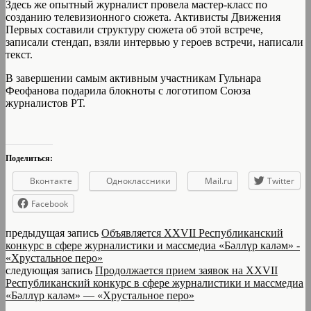
Здесь же опытный журналист провела мастер-класс по
созданию телевизионного сюжета. Активисты Движения
Первых составили структуру сюжета об этой встрече,
записали стендап, взяли интервью у героев встречи, написали
текст.
В завершении самым активным участникам Гульнара
Феофанова подарила блокноты с логотипом Союза
журналистов РТ.
Поделиться:
Вконтакте
Одноклассники
Mail.ru
Twitter
Facebook
предыдущая запись
Объявляется XXVII Республиканский
конкурс в сфере журналистики и массмедиа «Бәллүр каләм» -
«Хрустальное перо»
следующая запись
Продолжается прием заявок на XXVII
Республиканский конкурс в сфере журналистики и массмедиа
«Бәллүр каләм» — «Хрустальное перо»