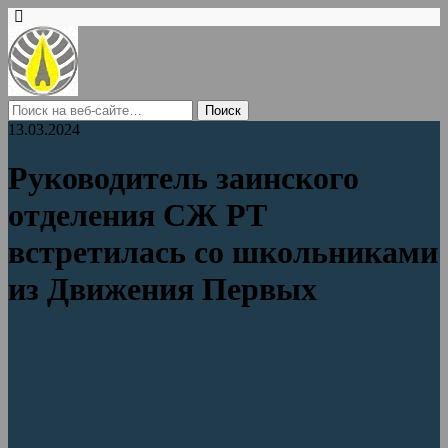
13.03.2024
Руководитель заинского
отделения СЖ РТ
встретилась со школьниками
из Движения Первых