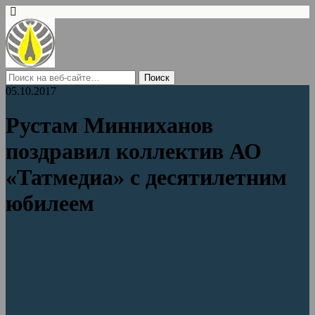
05.10.2017
Рустам Минниханов
поздравил коллектив АО
«Татмедиа» с десятилетним
юбилеем