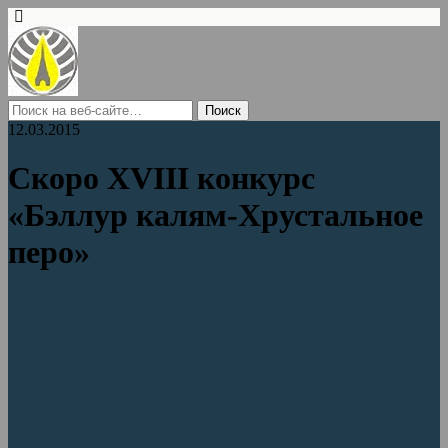
12.03.2015
Скоро XVIII конкурс
«Бэллур калям-Хрустальное
перо»