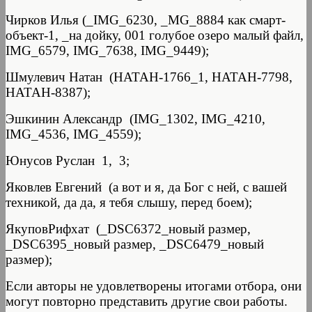
Чирков Илья (_IMG_6230, _MG_8884 как смарт-
объект-1, _на дойку, 001 голубое озеро малый файл,
IMG_6579, IMG_7638, IMG_9449);
Шмулевич Натан (НАТАН-1766_1, НАТАН-7798,
НАТАН-8387);
Эшкинин Александр (IMG_1302, IMG_4210,
IMG_4536, IMG_4559);
Юнусов Руслан 1, 3;
Яковлев Евгений (а вот и я, да Бог с ней, с вашей
техникой, да да, я тебя слышу, перед боем);
ЯкуповРифхат (_DSC6372_новый размер,
_DSC6395_новый размер, _DSC6479_новый
размер);
Если авторы не удовлетворены итогами отбора, они
могут повторно представить другие свои работы.