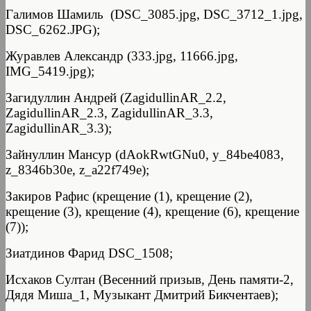
Галимов Шамиль (DSC_3085.jpg, DSC_3712_1.jpg,
DSC_6262.JPG);
Журавлев Александр (333.jpg, 11666.jpg,
IMG_5419.jpg);
Загидуллин Андрей (ZagidullinAR_2.2,
ZagidullinAR_2.3, ZagidullinAR_3.3,
ZagidullinAR_3.3);
Зайнуллин Мансур (dAokRwtGNu0, y_84be4083,
z_8346b30e, z_a22f749e);
Закиров Рафис (крещение (1), крещение (2),
крещение (3), крещение (4), крещение (6), крещение
(7));
Зиатдинов Фарид DSC_1508;
Исхаков Султан (Весенний призыв, День памяти-2,
Дядя Миша_1, Музыкант Дмитрий Бикчентаев);