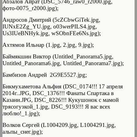
Абзалов Айрат (DSC_5746_raw0_r2000.jpg,
фото-0075_r2000.jpg);
Андросов Дмитрий (5cZCbwGiTek.jpg,
IUNxE2Zg_YU.jpg, o03werPILS4.jpg,
Us3IUeBNHyk.jpg, wSObnFEe6Ns.jpg);
Ахтямов Ильнар (1.jpg, 2.jpg, 9.jpg);
Баймякшин Виктор (Untitled_Panorama5.jpg,
Untitled_Panorama6.jpg, Untitled_Panorama7.jpg);
Бамбизов Андрей 2G9E5527.jpg;
Бикмухаметова Альфия (DSC_0174!!! 17 апреля
2014г..JPG, DSC_1376!!! Фанаты Спартака в
Казани.JPG, DSC_8226!!! Кукушонок с мамой
трясогузкой_1.jpg, DSC_9193!!! Я вас всех
люблю!_1.jpg);
Волков Сергей (L1004209.jpg, L1004291.jpg,
альпы_снег.jpg);