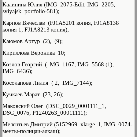
Калинина Юлия (IMG_2075-Edit, IMG_2205,
sviyajsk_portfolio-581);
Карпов Вячеслав (FJ1A5201 копия, FJ1A8138
копия 1, FJ1A8213 копия);
Каюмов Артур (2), (9);
Кириллова Вероника 10;
Козлов Георгий (_MG_1167, IMG_5568 (1),
IMG_6436);
Косолапова Лилия ( 2, IMG_7144);
Кучкаев Марат (23, 26);
Маковский Олег (DSC_0029_0001111_1,
DSC_0076, P1240263_00011111);
Мелентьев Дмитрий (5152969_xlarge_1, IMG_0074-
менты-полицаи-алкаш);