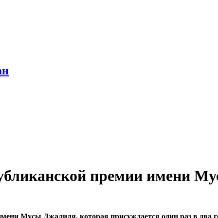
ан
публиканской премии имени М
мени Мусы Джалиля, которая присуждается один раз в два 