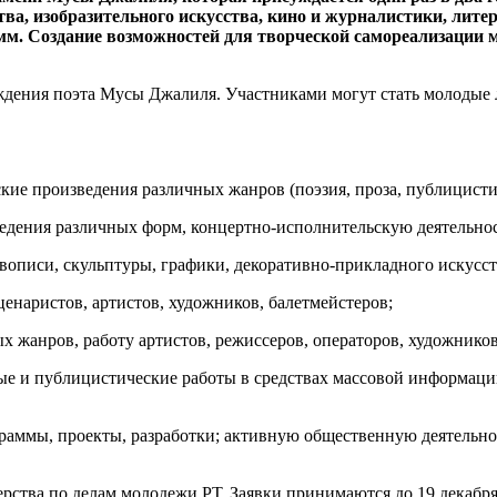
тва, изобразительного искусства, кино и журналистики, лите
мм. Создание возможностей для творческой самореализации 
ждения поэта Мусы Джалиля. Участниками могут стать молодые л
кие произведения различных жанров (поэзия, проза, публицистик
едения различных форм, концертно-исполнительскую деятельнос
вописи, скульптуры, графики, декоративно-прикладного искусст
ценаристов, артистов, художников, балетмейстеров;
 жанров, работу артистов, режиссеров, операторов, художников
ые и публицистические работы в средствах массовой информации
граммы, проекты, разработки; активную общественную деятельн
ства по делам молодежи РТ. Заявки принимаются до 19 декабря