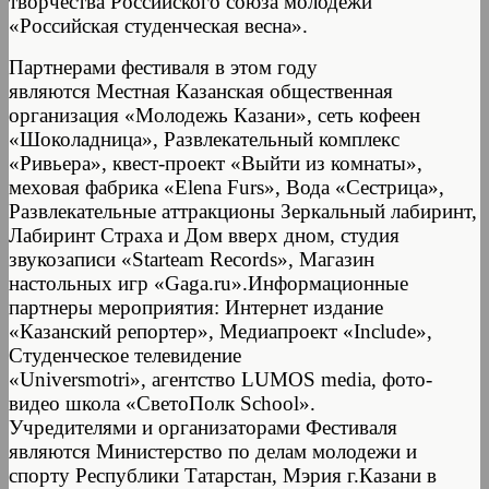
творчества Российского союза молодежи
«Российская студенческая весна».
Партнерами фестиваля в этом году
являются Местная Казанская общественная
организация «Молодежь Казани», сеть кофеен
«Шоколадница», Развлекательный комплекс
«Ривьера», квест-проект «Выйти из комнаты»,
меховая фабрика «Elena Furs», Вода «Сестрица»,
Развлекательные аттракционы Зеркальный лабиринт,
Лабиринт Страха и Дом вверх дном, студия
звукозаписи «Starteam Records», Магазин
настольных игр «Gaga.ru».Информационные
партнеры мероприятия: Интернет издание
«Казанский репортер», Медиапроект «Include»,
Студенческое телевидение
«Universmotri», агентство LUMOS media, фото-
видео школа «СветоПолк School».
Учредителями и организаторами Фестиваля
являются Министерство по делам молодежи и
спорту Республики Татарстан, Мэрия г.Казани в