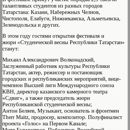
талантливых студентов из разных городов
Татарстана: Казани, Набережных Челнов,
Чистополя, Елабуги, Нижнекамска, Альметьевска,
Зеленодольска и других.
В этом году гостями открытия фестиваля и
жюри «Студенческой весны Республики Татарстан»
станут:
Михаил Александрович Волконадский,
Заслуженный работник культуры Республики
Татарстан, актер, режиссер и постановщик
городских и республиканских мероприятий, вице-
чемпион Высшей лиги Международного союза
КВН, директор казанского камерного театра
«Сдвиг», а также председатель жюри
Республиканской студенческой весны;
Антон Беляев, Музыкант, основатель и фронтмен
Therr Maitz, продюсер, композитор. Полуфиналист
проекта «Голос» на Первом Канале;
Митя Бурмистров, Победитель Российской