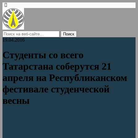
19.04.2016
Студенты со всего
Татарстана соберутся 21
апреля на Республиканском
фестивале студенческой
весны