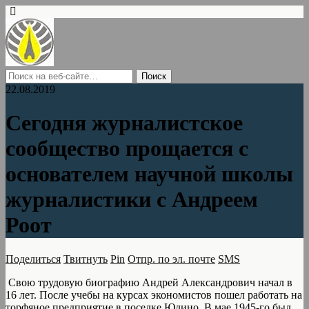
22.08.2019
Сегодня журналистское
сообщество прощается с
основателем научной школы
журналистики с Андреем
Роот
Поделиться
Твитнуть
Pin
Отпр. по эл. почте
SMS
Свою трудовую биографию Андрей Александрович начал в
16 лет. После учебы на курсах экономистов пошел работать на
торфяное предприятие в поселке Юдино. В мае 1945-го был