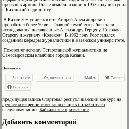
призван в армию. После демобилизации в 1953 году поступил
в Казанский пединститут.
В Казанском университете Андрей Александрович
проработал более 50 лет. Главной темой его работ стали
исследования, посвящённые Александру Герцену, Николаю
Огареву и журналу «Колокол». В 1962 году Роот занялся
созданием кафедры журналистики в Казанском университете.
Похоронят легенду Татарстанской журналистики на
Самосыровском кладбище города Казани.
Поделиться:
Вконтакте
Одноклассники
Mail.ru
Twitter
Facebook
предыдущая запись
Стартовал республиканский конкурс на
лучшее освещение темы защиты прав потребителей
следующая запись
Байкальское притяжение
Добавить комментарий