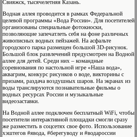
Свияжск, тысячелетняя Казань.
Водная аллея проводится в рамках Федеральной
целевой программы «Вода России». Для посетителей
организованы специальные фотокиоски,
позволяющие запечатлеть себя на фоне различных
живописных водных пейзажей. На асфальте
городского парка размещен большой 3D-рисунок.
Большой блок развлечений предусмотрен на Водной
аллее для детей. Среди них – командные
соревнования по настольной игре «Наша вода»,
аквагрим, конкурс рисунков о воде, викторины с
призами, раздача воздушных шаров. На экранах из
воды транслируются познавательные фильмы о
водных ресурсах России и музыкальные
видеозаставки.
На Водной аллее подключен бесплатный WiFi, чтобы
посетители интерактивной площадки смогли сразу
же разместить в соцсетях свое фото. Использование
хэштегов #явода, #берегуводу и #водароссии