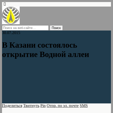
30.07.2015
В Казани состоялось
открытие Водной аллеи
Поделиться
Твитнуть
Pin
Отпр. по эл. почте
SMS