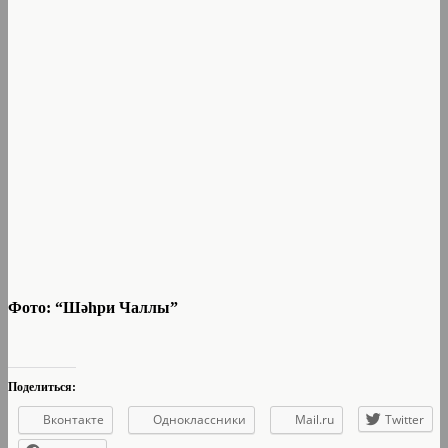
Фото: “Шә
һ
ри Чаллы”
Поделиться:
Вконтакте
Одноклассники
Mail.ru
Twitter