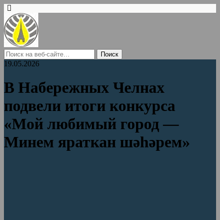
19.05.2026
В Набережных Челнах
подвели итоги конкурса
«Мой любимый город —
Минем яраткан шәһәрем»