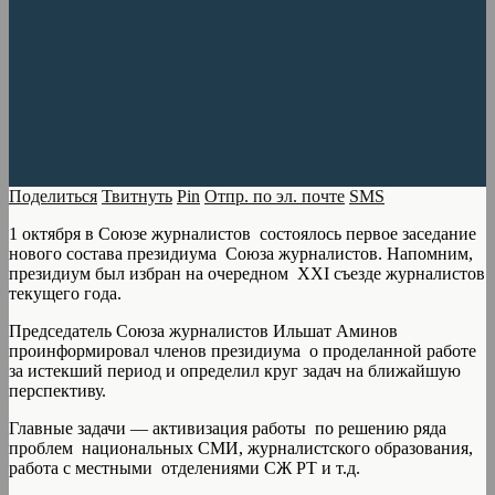
Поделиться
Твитнуть
Pin
Отпр. по эл. почте
SMS
1 октября в Союзе журналистов состоялось первое заседание
нового состава президиума Союза журналистов. Напомним,
президиум был избран на очередном ХХI съезде журналистов
текущего года.
Председатель Союза журналистов Ильшат Аминов
проинформировал членов президиума о проделанной работе
за истекший период и определил круг задач на ближайшую
перспективу.
Главные задачи — активизация работы по решению ряда
проблем национальных СМИ, журналистского образования,
работа с местными отделениями СЖ РТ и т.д.