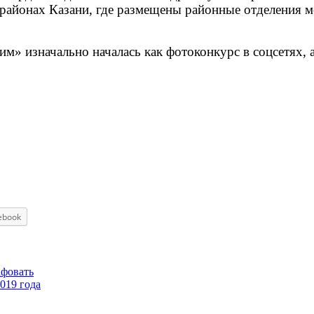
 районах Казани, где размещены районные отделения м
м» изначально началась как фотоконкурс в соцсетях, 
ebook
афовать
019 года