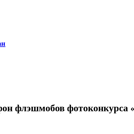
ан
фон флэшмобов фотоконкурса 