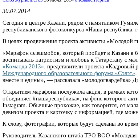
30.07.2014
Сегодня в центре Казани, рядом с памятником Гумил
республиканского фотоконкурса «Наша республика: 
В целях продвижения проекта активисты «Молодой гв
«Марафон флешмобов, который пройдет в Казани в б
воспитывать патриотизм и любовь к Татарстану с ма
«Команда 2013»
, представители проекта «Кадровый 
Международного образовательного форума «Сэлэт»
.
вместе и едины», — рассказала «молодогвардейка» Д
Открытием марафона послужила акция, в рамках котор
объединяет #нашареспублика», на фоне которого акт
Instagram. Обычные прохожие, как говорится, от мал
девизом проекта и карточку с информацией, где мож
К слову, фотографии, которые будут сделаны во вре
Руководитель Казанского штаба ТРО ВОО «Молодая 