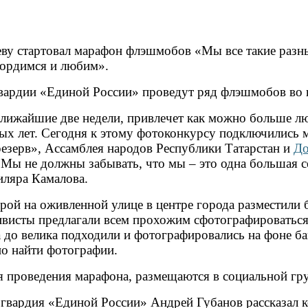
еву стартовал марафон флэшмобов «Мы все такие разны
гордимся и любим».
ардии «Единой России» проведут ряд флэшмобов во вс
лижайшие две недели, привлечет как можно больше лю
лых лет. Сегодня к этому фотоконкурсу подключились 
резерв», Ассамблея народов Республики Татарстан и
До
 Мы не должны забывать, что мы – это одна большая 
иляра Камалова.
ой на оживленной улице в центре города разместили б
ивисты предлагали всем прохожим сфотографироваться
а до велика подходили и фотографировались на фоне б
но найти фотографии.
мя проведения марафона, размещаются в социальной гр
гвардия «Единой России» Андрей Губанов рассказал 