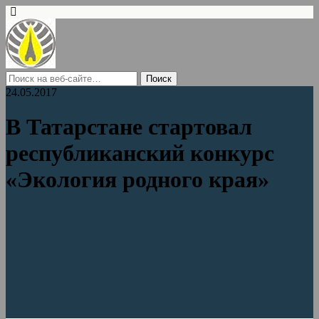
24.05.2017
В Татарстане стартовал
республиканский конкурс
«Экология родного края»