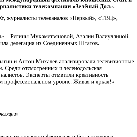
урналистики телекомпании «Зелёный Дол».
ФУ, журналисты телеканалов «Первый», «ТВЦ»,
л» – Регины Мухаметзяновой, Азалии Валиуллиной,
тила делегация из Соединенных Штатов.
рыгин и Антон Михалев анализировали телевизионные
и. Среди отсмотренных и зеленодольская
налистов. Эксперты отметили креативность
ом профессиональном уровне. Живая и яркая!»
нсляции»
 главным призёром фестиваля и была отмечена