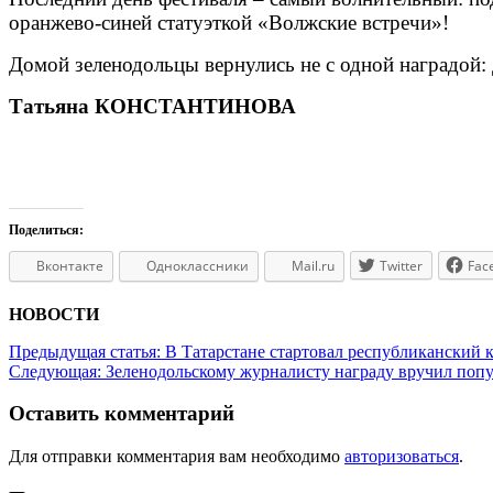
оранжево-синей статуэткой «Волжские встречи»!
Домой зеленодольцы вернулись не с одной наградой:
Татьяна КОНСТАНТИНОВА
Поделиться:
Вконтакте
Одноклассники
Mail.ru
Twitter
Fac
НОВОСТИ
Предыдущая статья:
В Татарстане стартовал республиканский 
Следующая:
Зеленодольскому журналисту награду вручил поп
Оставить комментарий
Для отправки комментария вам необходимо
авторизоваться
.