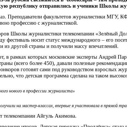
скую республику отправились и ученики Школы ж
раз. Преподаватели факультетов журналистики МГУ, К
вою профессию с журналистикой.
коров Школы журналистики телекомпании «Зелёный До
ду фестиваль носит статус международного – его посе
и из другой страны и получили массу впечатлений.
т, в рамках которых московские эксперты Андрей Па
раны (всего более 450), давали полезные рекомендаци
юнкоров готовят сами под руководством взрослых жур
ельно, что детская программа сделана на таком высок
ного нового в профессии журналиста»
учили на мастер-классах, впервые я участвовала в прямой тра
ст телекомпании Айгуль Акимова.
ведение итогов. Детская передача «Продлёнка» стала