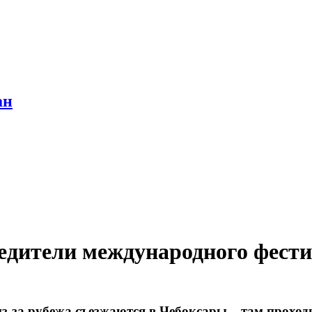
ан
едители международного фест
 из-за рубежа съезжаются в Чебоксары – там про