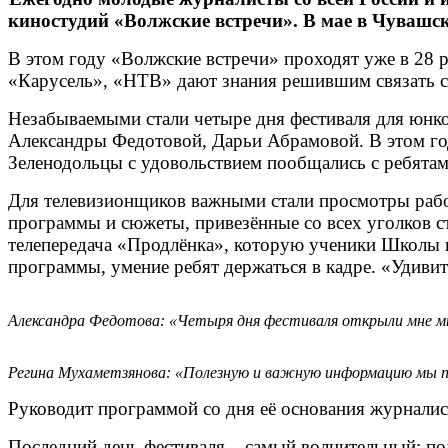
киностудий «Волжские встречи». В мае в Чуваш
В этом году «Волжские встречи» проходят уже в 28 
«Карусель», «НТВ» дают знания решившим связать с
Незабываемыми стали четыре дня фестиваля для юн
Александ­ры Федотовой, Дарьи Абрамовой. В этом го
Зеленодольцы с удовольствием пообщались с ребятам
Для телевизионщиков важными стали просмотры рабо
программы и сюжеты, привезённые со всех уголков ст
телепередача «Продлёнка», которую ученики Школы 
программы, умение ребят держаться в кадре. «Удивит
Александра Федотова: «Четыря дня фестиваля открыли мне м
Регина Мухаметзянова: «Полезную и важную информацию мы пол
Руководит программой со дня её основания журнали
Последний день фестиваля – самый волнительный: под