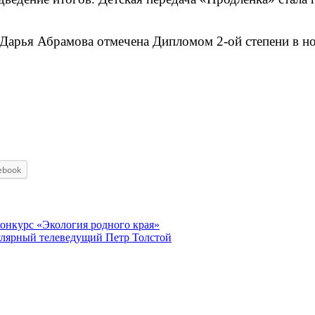
 Дарья Абрамова отмечена Дипломом 2-ой степени в 
ebook
конкурс «Экология родного края»
улярный телеведущий Петр Толстой