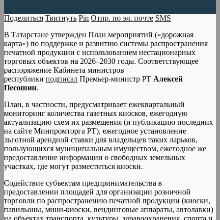
Поделиться
Твитнуть
Pin
Отпр. по эл. почте
SMS
В Татарстане утвержден План мероприятий («дорожная
карта») по поддержке и развитию системы распространения
печатной продукции с использованием нестационарных
торговых объектов на 2026–2030 годы. Соответствующее
распоряжение Кабинета министров
республики
подписал
Премьер-министр РТ
Алексей
Песошин
.
План, в частности, предусматривает ежеквартальный
мониторинг количества газетных киосков, ежегодную
актуализацию схем их размещения (и публикацию последних
на сайте Минпромторга РТ), ежегодное установление
льготной арендной ставки для владельцев таких ларьков,
пользующихся муниципальным имуществом, ежегодное же
предоставление информации о свободных земельных
участках, где могут разместиться киоски.
Содействие субъектам предпринимательства в
предоставлении площадей для организации розничной
торговли по распространению печатной продукции (киоски,
павильоны, мини-киоски, вендинговые аппараты, автолавки)
на объектах транспорта, культуры, здравоохранения, спорта и