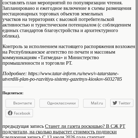
составлять план мероприятий по популяризации чтения.
Запланировано и ежегодное включение в схемы размещения
нестационарных торговых объектов земельных
участков на территориях с высокой потребительской
активностью и туристическим потенциалом (с соблюдением
единых стандартов благоустройства и архитектурного
облика).
Контроль за исполнением настоящего распоряжения возложен
на Республиканское агентство по печати и массовым
коммуникациям «Татмедиа» и Министерство
промышленности и торговли РТ.
Подробнее: https://www.tatar-inform.ru/news/v-tatarstane-
utverdili-plan-po-razvitiyu-sistemy-gazetnyx-kioskov-6032785
Поделиться:
Вконтакте
Одноклассники
Mail.ru
Twitter
Facebook
предыдущая запись
Станет ли газета роскошью? В СЖ РТ
подсчитали, на сколько вырастет стоимость подписки
следующая запись
С 13 июля 2026 года стартует