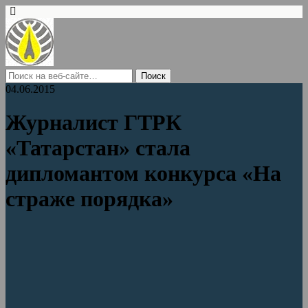
04.06.2015
Журналист ГТРК
«Татарстан» стала
дипломантом конкурса «На
страже порядка»