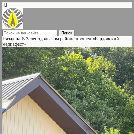
Назад на В Зеленодольском районе прошел «Бардовский
медиафест»