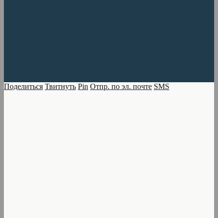
Поделиться
Твитнуть
Pin
Отпр. по эл. почте
SMS