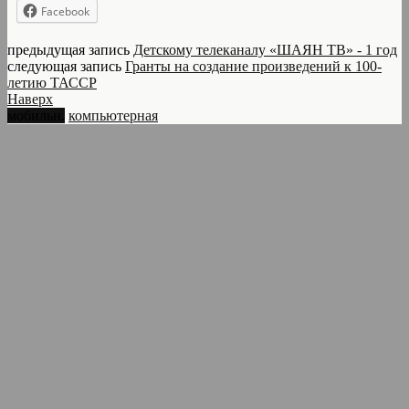
Facebook
предыдущая запись
Детскому телеканалу «ШАЯН ТВ» - 1 год
следующая запись
Гранты на создание произведений к 100-
летию ТАССР
Наверх
мобильн.
компьютерная