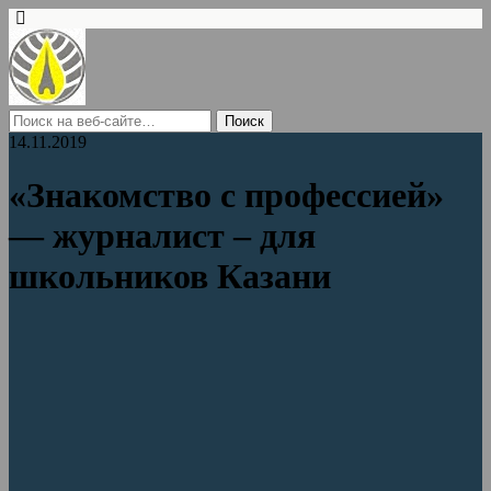
14.11.2019
«Знакомство с профессией»
— журналист – для
школьников Казани