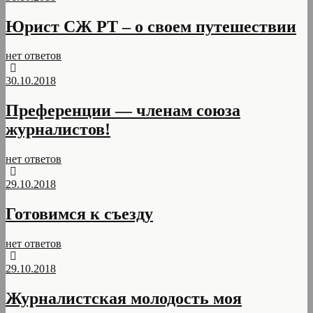
Юрист СЖ РТ – о своем путешествии
нет ответов
30.10.2018
Преференции — членам союза
журналистов!
нет ответов
29.10.2018
Готовимся к съезду
нет ответов
29.10.2018
Журналистская молодость моя