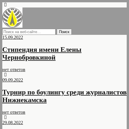
15.09.2022
Стипендия имени Елены
Чернобровкиной
нет ответов
09.09.2022
Турнир по боулингу среди журналистов
Нижнекамска
нет ответов
29.08.2022