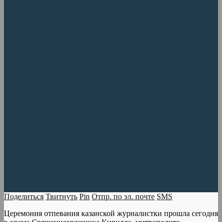
Поделиться
Твитнуть
Pin
Отпр. по эл. почте
SMS
Церемония отпевания казанской журналистки прошла сегодня