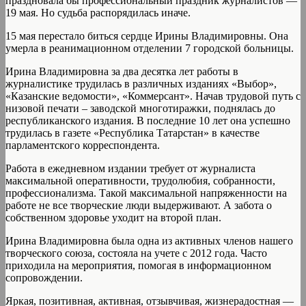
праздновала бы профессиональный праздник журналистов —
19 мая. Но судьба распорядилась иначе.
15 мая перестало биться сердце Ирины Владимировны. Она
умерла в реанимационном отделении 7 городской больницы.
Ирина Владимировна за два десятка лет работы в
журналистике трудилась в различных изданиях «Выбор»,
«Казанские ведомости», «Коммерсант». Начав трудовой путь с
низовой печати – заводской многотиражки, поднялась до
республиканского издания. В последние 10 лет она успешно
трудилась в газете «Республика Татарстан» в качестве
парламентского корреспондента.
Работа в ежедневном издании требует от журналиста
максимальной оперативности, трудолюбия, собранности,
профессионализма. Такой максимальной напряженности на
работе не все творческие люди выдерживают. А забота о
собственном здоровье уходит на второй план.
Ирина Владимировна была одна из активных членов нашего
творческого союза, состояла на учете с 2012 года. Часто
приходила на мероприятия, помогая в информационном
сопровождении.
Яркая, позитивная, активная, отзывчивая, жизнерадостная —